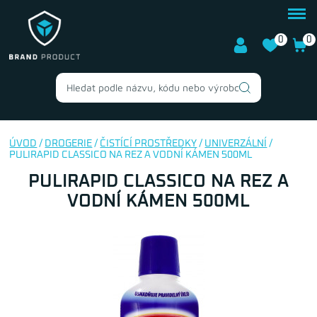
0
0
ÚVOD
/
DROGERIE
/
ČISTÍCÍ PROSTŘEDKY
/
UNIVERZÁLNÍ
/
PULIRAPID CLASSICO NA REZ A VODNÍ KÁMEN 500ML
PULIRAPID CLASSICO NA REZ A
VODNÍ KÁMEN 500ML