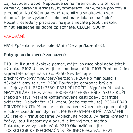
čaj, kávovaru apod. Nepoužívá se na mramor, žulu a přírodní
kameny, barevné lamináty, hydromasážní vany, teplé povrchy a
předměty. Na čištění barevné keramiky a smaltových van
doporučujeme vyzkoušet odolnost materiálu na malé ploše.
Použití: Neředěný přípravek nalijte a nechte působit několik
minut. Následně jej dobře opláchněte. OBJEM: 500 ml.
VAROVÁNÍ:
H314 Způsobuje těžké poleptání kůže a poškození očí.
Pokyny pro bezpečné zacházení:
P101 Je-li nutná lékařská pomoc, mějte po ruce obal nebo štítek
výrobku. P102 Uchovávejte mimo dosah dětí. P103 Před použitím
si přečtěte údaje na štítku. P260 Nevdechujte
prach/dým/plyn/mlhu/páry/aerosoly. P264 Po manipulaci si
důkladně omyjte ruce. P280 Používejte ochranné brýle a
obličejový štít. P301+P330+P331 PŘI POŽITÍ: Vypláchněte ústa.
NEVYVOLÁVEJTE zvracení. P303+P361+P353 PŘI STYKU S KŮŽÍ
(nebo s vlasy): Veškeré kontaminované části oděvu okamžitě
svlékněte. Opláchněte kůži vodou [nebo osprchujte]. P304+P340
PŘI VDECHNUTÍ: Přeneste osobu na čerstvý vzduch a ponechte ji
v poloze usnadňující dýchání. P305+P351+P338 PŘI ZASAŽENÍ
OČÍ: Několik minut opatrně vyplachujte vodou. Vyjměte kontaktní
čočky, jsou-li nasazeny a pokud je lze vyjmout snadno.
Pokračujte ve vyplachování. P310 Okamžitě volejte
TOXIKOLOGICKÉ INFORMAČNÍ STŘEDISKO/lékaře/... P321