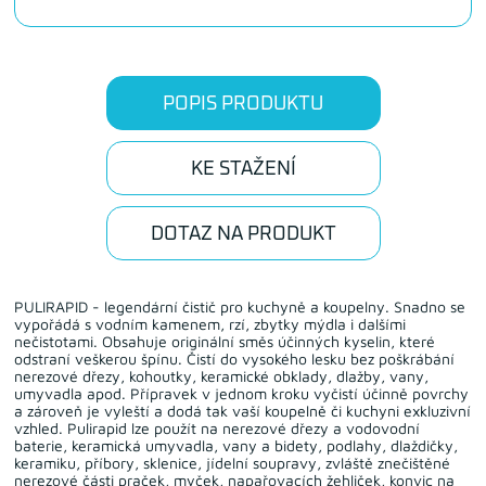
POPIS PRODUKTU
KE STAŽENÍ
DOTAZ NA PRODUKT
PULIRAPID - legendární čistič pro kuchyně a koupelny. Snadno se
vypořádá s vodním kamenem, rzí, zbytky mýdla i dalšími
nečistotami. Obsahuje originální směs účinných kyselin, které
odstraní veškerou špínu. Čistí do vysokého lesku bez poškrábání
nerezové dřezy, kohoutky, keramické obklady, dlažby, vany,
umyvadla apod. Přípravek v jednom kroku vyčistí účinně povrchy
a zároveň je vyleští a dodá tak vaší koupelně či kuchyni exkluzivní
vzhled. Pulirapid lze použít na nerezové dřezy a vodovodní
baterie, keramická umyvadla, vany a bidety, podlahy, dlaždičky,
keramiku, příbory, sklenice, jídelní soupravy, zvláště znečištěné
nerezové části praček, myček, napařovacích žehliček, konvic na