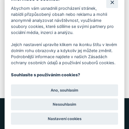
Praha 4 - Nusle, 140 00
IČO: 28404009
Abychom vám usnadnili procházení stránek,
DIČ: CZ28404009
nabídli přizpůsobený obsah nebo reklamu a mohli
anonymně analyzovat návštěvnost, využíváme
soubory cookies, které sdílíme se svými partnery pro
KORESP. ADRESA A SKLAD
sociální média, inzerci a analýzu.
Jejich nastavení upravíte klikem na ikonku štítu v levém
Lutopecny 159 (areál bývalého ZD)
dolním rohu obrazovky a kdykoliv jej můžete změnit.
Podrobnější informace najdete v našich Zásadách
ochrany osobních údajů a používání souborů cookies.
Kroměříž, 767 01
Souhlasíte s používáním cookies?
+420 725 017 295
Ano, souhlasím
Nesouhlasím
GRAFIKA: JANE CORES, WEB: WEBOO
Nastavení cookies