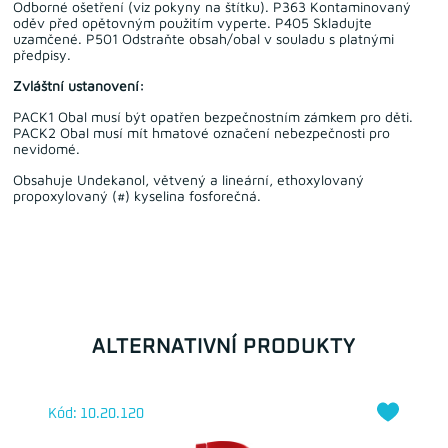
Odborné ošetření (viz pokyny na štítku). P363 Kontaminovaný
oděv před opětovným použitím vyperte. P405 Skladujte
uzamčené. P501 Odstraňte obsah/obal v souladu s platnými
předpisy.
Zvláštní ustanovení:
PACK1 Obal musí být opatřen bezpečnostním zámkem pro děti.
PACK2 Obal musí mít hmatové označení nebezpečnosti pro
nevidomé.
Obsahuje Undekanol, větvený a lineární, ethoxylovaný
propoxylovaný (#) kyselina fosforečná.
ALTERNATIVNÍ PRODUKTY
Kód: 10.20.120