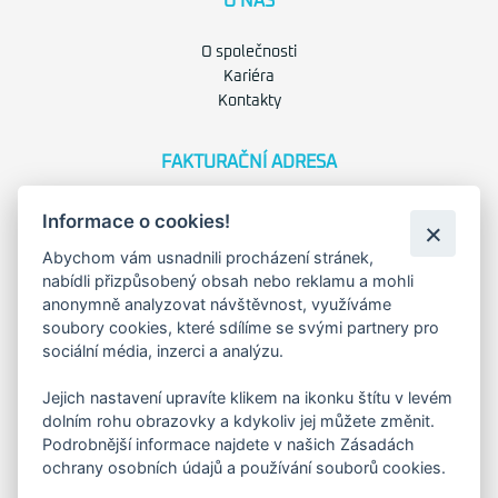
O NÁS
O společnosti
Kariéra
Kontakty
FAKTURAČNÍ ADRESA
Družstevní 1394/12
Informace o cookies!
Praha 4 - Nusle, 140 00
IČO: 28404009
Abychom vám usnadnili procházení stránek,
DIČ: CZ28404009
nabídli přizpůsobený obsah nebo reklamu a mohli
anonymně analyzovat návštěvnost, využíváme
soubory cookies, které sdílíme se svými partnery pro
KORESP. ADRESA A SKLAD
sociální média, inzerci a analýzu.
Jejich nastavení upravíte klikem na ikonku štítu v levém
Lutopecny 159 (areál bývalého ZD)
dolním rohu obrazovky a kdykoliv jej můžete změnit.
Podrobnější informace najdete v našich Zásadách
ochrany osobních údajů a používání souborů cookies.
Kroměříž, 767 01