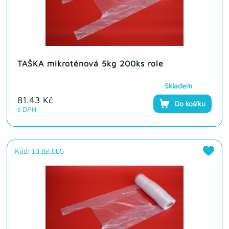
TAŠKA mikroténová 5kg 200ks role
Skladem
81.43 Kč
Do košíku
s DPH
Kód: 10.82.005