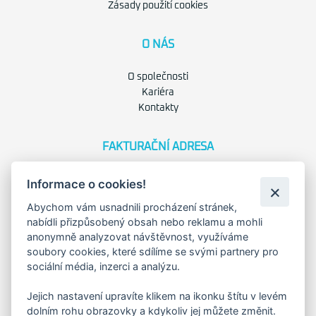
Zásady použití cookies
O NÁS
O společnosti
Kariéra
Kontakty
FAKTURAČNÍ ADRESA
Družstevní 1394/12
Informace o cookies!
Praha 4 - Nusle, 140 00
IČO: 28404009
Abychom vám usnadnili procházení stránek,
DIČ: CZ28404009
nabídli přizpůsobený obsah nebo reklamu a mohli
anonymně analyzovat návštěvnost, využíváme
soubory cookies, které sdílíme se svými partnery pro
KORESP. ADRESA A SKLAD
sociální média, inzerci a analýzu.
Jejich nastavení upravíte klikem na ikonku štítu v levém
Lutopecny 159 (areál bývalého ZD)
dolním rohu obrazovky a kdykoliv jej můžete změnit.