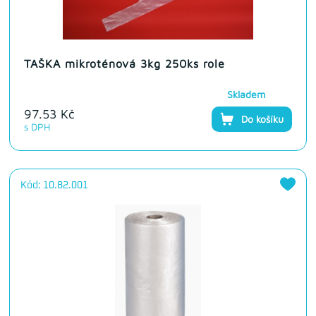
TAŠKA mikroténová 3kg 250ks role
Skladem
97.53 Kč
Do košíku
s DPH
Kód: 10.82.001