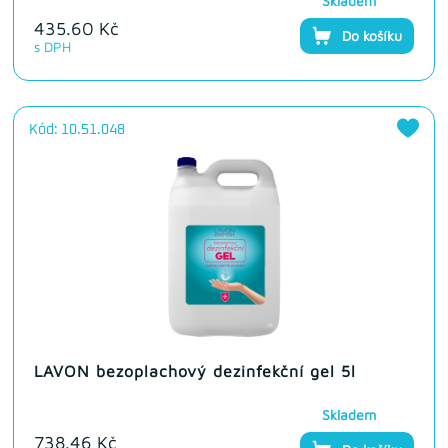
Skladem
435.60 Kč
Do košíku
s DPH
Kód: 10.51.048
LAVON bezoplachový dezinfekční gel 5l
Skladem
738.46 Kč