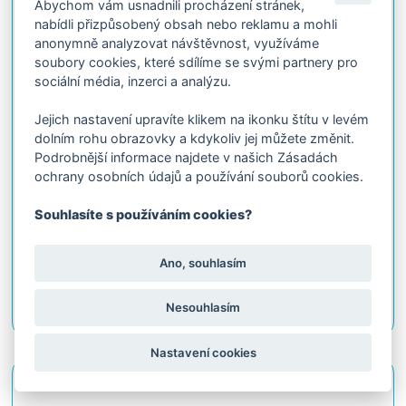
Abychom vám usnadnili procházení stránek,
Kód: 10.30.510
nabídli přizpůsobený obsah nebo reklamu a mohli
anonymně analyzovat návštěvnost, využíváme
soubory cookies, které sdílíme se svými partnery pro
sociální média, inzerci a analýzu.
Jejich nastavení upravíte klikem na ikonku štítu v levém
dolním rohu obrazovky a kdykoliv jej můžete změnit.
Podrobnější informace najdete v našich Zásadách
ochrany osobních údajů a používání souborů cookies.
Souhlasíte s používáním cookies?
ISOLDA Disinfection SKIN 5l
Ano, souhlasím
Na objednávku
834.42 Kč
Detail
s DPH
Nesouhlasím
Nastavení cookies
Kód: 10.30.515