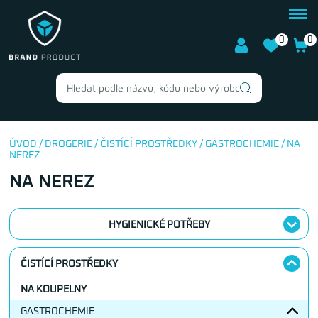
0
0
ÚVOD
/
DROGERIE
/
ČISTÍCÍ PROSTŘEDKY
/
GASTROCHEMIE
/ NA
NEREZ
NA NEREZ
HYGIENICKÉ POTŘEBY
ČISTÍCÍ PROSTŘEDKY
NA KOUPELNY
GASTROCHEMIE