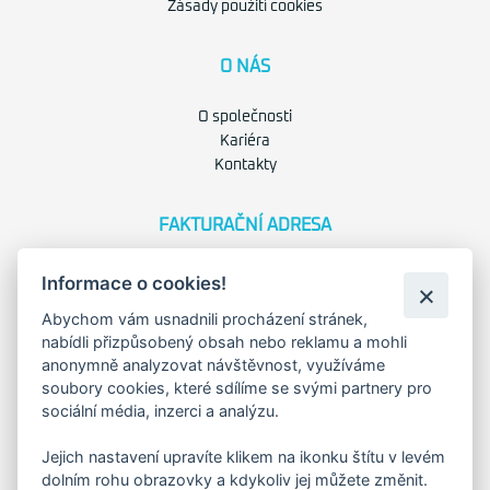
Zásady použití cookies
O NÁS
O společnosti
Kariéra
Kontakty
FAKTURAČNÍ ADRESA
Družstevní 1394/12
Informace o cookies!
Praha 4 - Nusle, 140 00
IČO: 28404009
Abychom vám usnadnili procházení stránek,
DIČ: CZ28404009
nabídli přizpůsobený obsah nebo reklamu a mohli
anonymně analyzovat návštěvnost, využíváme
soubory cookies, které sdílíme se svými partnery pro
KORESP. ADRESA A SKLAD
sociální média, inzerci a analýzu.
Jejich nastavení upravíte klikem na ikonku štítu v levém
Lutopecny 159 (areál bývalého ZD)
dolním rohu obrazovky a kdykoliv jej můžete změnit.