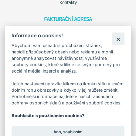
Kontakty
FAKTURAČNÍ ADRESA
Družstevní 1394/12
Informace o cookies!
Praha 4 - Nusle, 140 00
IČO: 28404009
Abychom vám usnadnili procházení stránek,
DIČ: CZ28404009
nabídli přizpůsobený obsah nebo reklamu a mohli
anonymně analyzovat návštěvnost, využíváme
soubory cookies, které sdílíme se svými partnery pro
KORESP. ADRESA A SKLAD
sociální média, inzerci a analýzu.
Jejich nastavení upravíte klikem na ikonku štítu v levém
Lutopecny 159 (areál bývalého ZD)
dolním rohu obrazovky a kdykoliv jej můžete změnit.
Podrobnější informace najdete v našich Zásadách
ochrany osobních údajů a používání souborů cookies.
Kroměříž, 767 01
Souhlasíte s používáním cookies?
+420 725 017 295
Ano, souhlasím