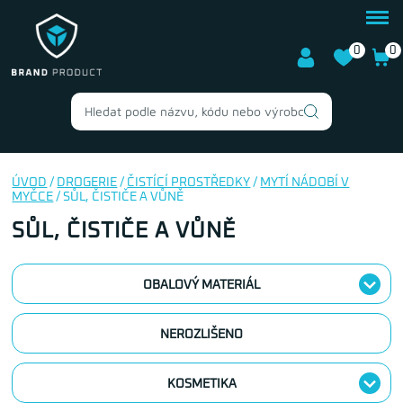
0
0
ÚVOD
/
DROGERIE
/
ČISTÍCÍ PROSTŘEDKY
/
MYTÍ NÁDOBÍ V
MYČCE
/ SŮL, ČISTIČE A VŮNĚ
SŮL, ČISTIČE A VŮNĚ
OBALOVÝ MATERIÁL
NEROZLIŠENO
KOSMETIKA