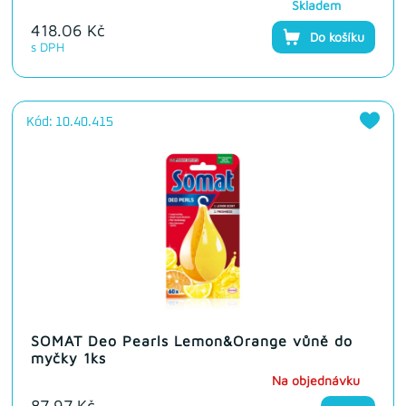
Skladem
418.06 Kč
Do košíku
s DPH
Kód: 10.40.415
SOMAT Deo Pearls Lemon&Orange vůně do
myčky 1ks
Na objednávku
87.97 Kč