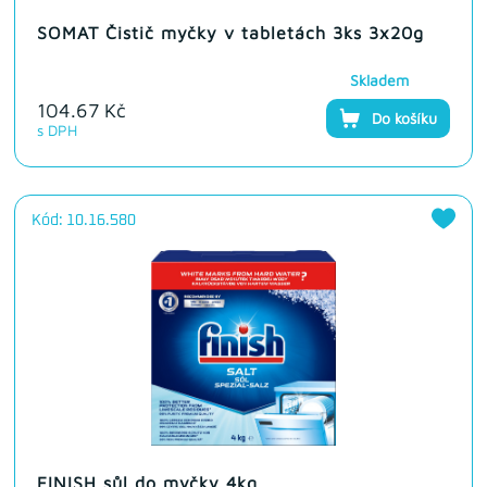
SOMAT Čistič myčky v tabletách 3ks 3x20g
Skladem
104.67 Kč
Do košíku
s DPH
Kód: 10.16.580
FINISH sůl do myčky 4kg