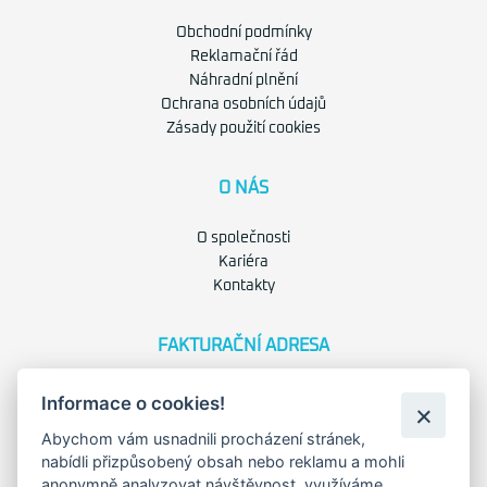
Obchodní podmínky
Reklamační řád
Náhradní plnění
Ochrana osobních údajů
Zásady použití cookies
O NÁS
O společnosti
Kariéra
Kontakty
FAKTURAČNÍ ADRESA
Družstevní 1394/12
Informace o cookies!
Praha 4 - Nusle, 140 00
IČO: 28404009
Abychom vám usnadnili procházení stránek,
DIČ: CZ28404009
nabídli přizpůsobený obsah nebo reklamu a mohli
anonymně analyzovat návštěvnost, využíváme