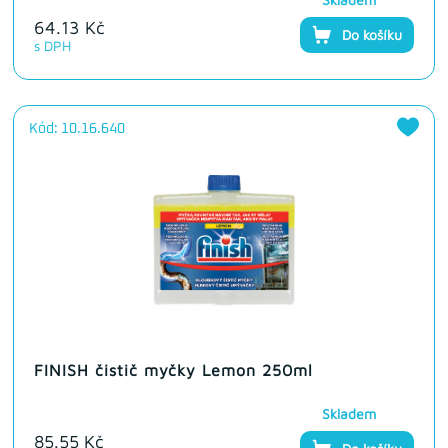
64.13 Kč
Do košíku
s DPH
Kód: 10.16.640
FINISH čistič myčky Lemon 250ml
Skladem
85.55 Kč