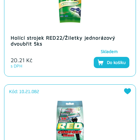
Holící strojek RED22/Žiletky jednorázový
dvoubřit 5ks
Skladem
20.21 Kč
Do košíku
s DPH
Kód: 10.21.082