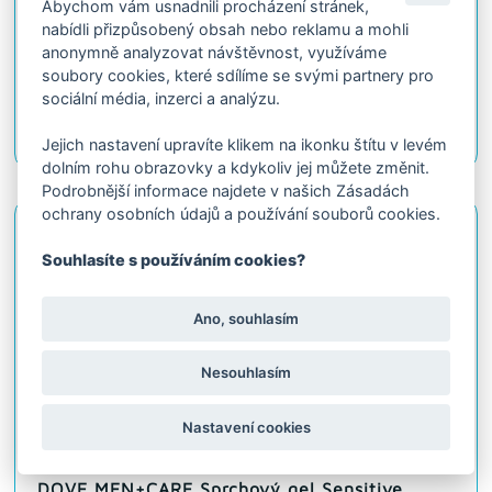
Abychom vám usnadnili procházení stránek,
nabídli přizpůsobený obsah nebo reklamu a mohli
DOVE MEN+CARE sprchový gel Endurance
anonymně analyzovat návštěvnost, využíváme
400ml
soubory cookies, které sdílíme se svými partnery pro
Na objednávku
sociální média, inzerci a analýzu.
63.65 Kč
Detail
s DPH
Jejich nastavení upravíte klikem na ikonku štítu v levém
dolním rohu obrazovky a kdykoliv jej můžete změnit.
Podrobnější informace najdete v našich Zásadách
ochrany osobních údajů a používání souborů cookies.
Kód: 10.58.823
Souhlasíte s používáním cookies?
Ano, souhlasím
Nesouhlasím
Nastavení cookies
DOVE MEN+CARE Sprchový gel Sensitive