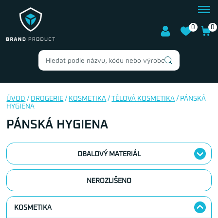
0
0
ÚVOD
/
DROGERIE
/
KOSMETIKA
/
TĚLOVÁ KOSMETIKA
/ PÁNSKÁ
HYGIENA
PÁNSKÁ HYGIENA
OBALOVÝ MATERIÁL
NEROZLIŠENO
KOSMETIKA