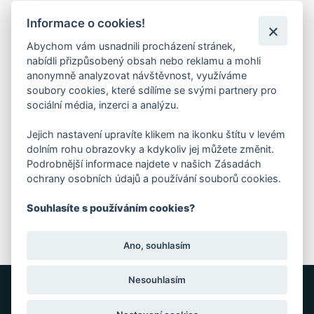
Družstevní 1394/12
Informace o cookies!
Praha 4 - Nusle, 140 00
IČO: 28404009
Abychom vám usnadnili procházení stránek,
DIČ: CZ28404009
nabídli přizpůsobený obsah nebo reklamu a mohli
anonymně analyzovat návštěvnost, využíváme
soubory cookies, které sdílíme se svými partnery pro
KORESP. ADRESA A SKLAD
sociální média, inzerci a analýzu.
Jejich nastavení upravíte klikem na ikonku štítu v levém
Lutopecny 159 (areál bývalého ZD)
dolním rohu obrazovky a kdykoliv jej můžete změnit.
Podrobnější informace najdete v našich Zásadách
ochrany osobních údajů a používání souborů cookies.
Kroměříž, 767 01
Souhlasíte s používáním cookies?
+420 725 017 295
Ano, souhlasím
Nesouhlasím
GRAFIKA: JANE CORES, WEB: WEBOO