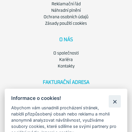
Reklamační řád
Náhradní plnění
Ochrana osobních údajů
Zásady použití cookies
O NÁS
O společnosti
Kariéra
Kontakty
FAKTURAČNÍ ADRESA
Družstevní 1394/12
Informace o cookies!
Praha 4 - Nusle, 140 00
IČO: 28404009
Abychom vám usnadnili procházení stránek,
DIČ: CZ28404009
nabídli přizpůsobený obsah nebo reklamu a mohli
anonymně analyzovat návštěvnost, využíváme
soubory cookies, které sdílíme se svými partnery pro
KORESP. ADRESA A SKLAD