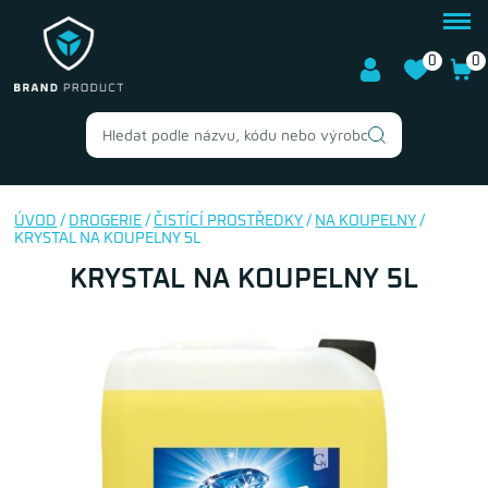
0
0
ÚVOD
/
DROGERIE
/
ČISTÍCÍ PROSTŘEDKY
/
NA KOUPELNY
/
KRYSTAL NA KOUPELNY 5L
KRYSTAL NA KOUPELNY 5L