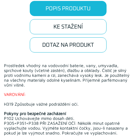
POPIS PRODUKTU
KE STAŽENÍ
DOTAZ NA PRODUKT
Prostředek vhodný na vodovodní baterie, vany, umyvadla,
sprchové kouty (včetně zástěn), dlažbu a obklady. Čistič je silný
proti vodnímu kameni a rzi, zanechává vysoký lesk. Je použitelný
na všechny materiály odolné kyselinám. Příjemně parfémovaný
vůní višně.
VAROVÁNÍ:
H319 Způsobuje vážné podráždění očí.
Pokyny pro bezpečné zacházení
P102 Uchovávejte mimo dosah dětí.
P305+P351+P338 PŘI ZASAŽENÍ OČÍ: Několik minut opatrně
vyplachujte vodou. Vyjměte kontaktní čočky, jsou-li nasazeny a
pokud je lze vyjmout snadno. Pokračujte ve vyplachování.