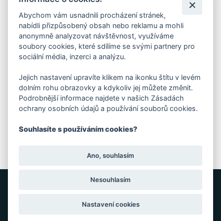
Praha 4 - Nusle, 140 00
IČO: 28404009
Abychom vám usnadnili procházení stránek,
DIČ: CZ28404009
nabídli přizpůsobený obsah nebo reklamu a mohli
anonymně analyzovat návštěvnost, využíváme
soubory cookies, které sdílíme se svými partnery pro
KORESP. ADRESA A SKLAD
sociální média, inzerci a analýzu.
Jejich nastavení upravíte klikem na ikonku štítu v levém
Lutopecny 159 (areál bývalého ZD)
dolním rohu obrazovky a kdykoliv jej můžete změnit.
Podrobnější informace najdete v našich Zásadách
ochrany osobních údajů a používání souborů cookies.
Kroměříž, 767 01
Souhlasíte s používáním cookies?
+420 725 017 295
Ano, souhlasím
Nesouhlasím
GRAFIKA: JANE CORES, WEB: WEBOO
Nastavení cookies