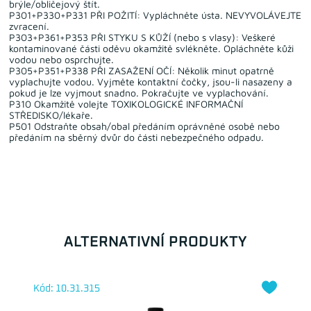
brýle/obličejový štít.
P301+P330+P331 PŘI POŽITÍ: Vypláchněte ústa. NEVYVOLÁVEJTE
zvracení.
P303+P361+P353 PŘI STYKU S KŮŽÍ (nebo s vlasy): Veškeré
kontaminované části oděvu okamžitě svlékněte. Opláchněte kůži
vodou nebo osprchujte.
P305+P351+P338 PŘI ZASAŽENÍ OČÍ: Několik minut opatrně
vyplachujte vodou. Vyjměte kontaktní čočky, jsou-li nasazeny a
pokud je lze vyjmout snadno. Pokračujte ve vyplachování.
P310 Okamžitě volejte TOXIKOLOGICKÉ INFORMAČNÍ
STŘEDISKO/lékaře.
P501 Odstraňte obsah/obal předáním oprávněné osobě nebo
předáním na sběrný dvůr do části nebezpečného odpadu.
ALTERNATIVNÍ PRODUKTY
Kód: 10.31.315