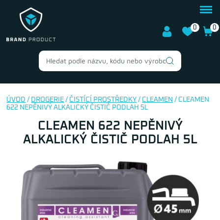
0
0
ÚVOD
/
DROGERIE
/
ČISTÍCÍ PROSTŘEDKY
/
CLEAMEN
/ CLEAMEN
622 NEPĚNIVÝ ALKALICKÝ ČISTIČ PODLAH 5L
CLEAMEN 622 NEPĚNIVÝ
ALKALICKÝ ČISTIČ PODLAH 5L