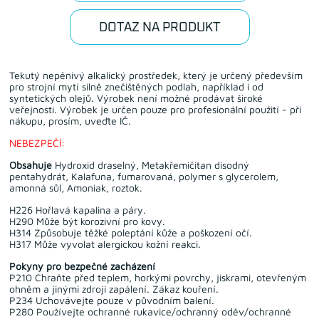
DOTAZ NA PRODUKT
Tekutý nepěnivý alkalický prostředek, který je určený především
pro strojní mytí silně znečištěných podlah, například i od
syntetických olejů. Výrobek není možné prodávat široké
veřejnosti. Výrobek je určen pouze pro profesionální použití - při
nákupu, prosím, uveďte IČ.
NEBEZPEČÍ:
Obsahuje
Hydroxid draselný, Metakřemičitan disodný
pentahydrát, Kalafuna, fumarovaná, polymer s glycerolem,
amonná sůl, Amoniak, roztok.
H226 Hořlavá kapalina a páry.
H290 Může být korozivní pro kovy.
H314 Způsobuje těžké poleptání kůže a poškození očí.
H317 Může vyvolat alergickou kožní reakci.
Pokyny pro bezpečné zacházení
P210 Chraňte před teplem, horkými povrchy, jiskrami, otevřeným
ohněm a jinými zdroji zapálení. Zákaz kouření.
P234 Uchovávejte pouze v původním balení.
P280 Používejte ochranné rukavice/ochranný oděv/ochranné