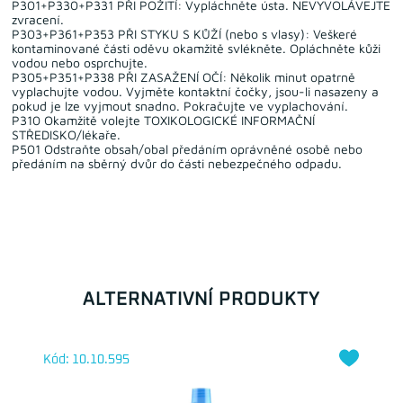
P301+P330+P331 PŘI POŽITÍ: Vypláchněte ústa. NEVYVOLÁVEJTE
zvracení.
P303+P361+P353 PŘI STYKU S KŮŽÍ (nebo s vlasy): Veškeré
kontaminované části oděvu okamžitě svlékněte. Opláchněte kůži
vodou nebo osprchujte.
P305+P351+P338 PŘI ZASAŽENÍ OČÍ: Několik minut opatrně
vyplachujte vodou. Vyjměte kontaktní čočky, jsou-li nasazeny a
pokud je lze vyjmout snadno. Pokračujte ve vyplachování.
P310 Okamžitě volejte TOXIKOLOGICKÉ INFORMAČNÍ
STŘEDISKO/lékaře.
P501 Odstraňte obsah/obal předáním oprávněné osobě nebo
předáním na sběrný dvůr do části nebezpečného odpadu.
ALTERNATIVNÍ PRODUKTY
Kód: 10.10.595