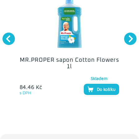
MR.PROPER sapon Cotton Flowers
1l
Skladem
84.46 Kč
Do košíku
s DPH