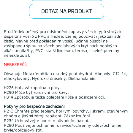
DOTAZ NA PRODUKT
Prostředek určený pro odstranění i opravy všech typů starých
disperzí a vosků z PVC a linolea. Lze jej používat i jako základní
čistič, hlavně před pokládáním vosků, účinně působí na
zašlapanou špínu na všech podlahových krytinách odolných
alkáliím (dlažby, PVC, starší linoleum, teraso, cihelné povrchy,
nelesklá žula).
NEBEZPEČÍ:
Obsahuje Metakřemičitan disodný pentahydrát, Alkoholy, C12-14,
ethoxylovaný, Hydroxid draselný, Diethanolamin.
H226 Hořlavá kapalina a páry.
H290 Může být korozivní pro kovy.
H314 Způsobuje těžké poleptání kůže a poškození očí.
Pokyny pro bezpečné zacházení
P210 Chraňte před teplem, horkými povrchy, jiskrami, otevřeným
ohněm a jinými zdroji zapálení. Zákaz kouření.
P234 Uchovávejte pouze v původním balení.
P280 Používejte ochranné rukavice/ochranný oděv/ochranné
brýle/obličejový štít.