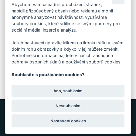
IČO: 28404009
Abychom vám usnadnili procházení stránek,
DIČ: CZ28404009
nabídli přizpůsobený obsah nebo reklamu a mohli
anonymně analyzovat návštěvnost, využíváme
soubory cookies, které sdílíme se svými partnery pro
KORESP. ADRESA A SKLAD
sociální média, inzerci a analýzu.
Jejich nastavení upravíte klikem na ikonku štítu v levém
Lutopecny 159 (areál bývalého ZD)
dolním rohu obrazovky a kdykoliv jej můžete změnit.
Podrobnější informace najdete v našich Zásadách
ochrany osobních údajů a používání souborů cookies.
Kroměříž, 767 01
Souhlasíte s používáním cookies?
+420 725 017 295
Ano, souhlasím
Nesouhlasím
GRAFIKA: JANE CORES, WEB: WEBOO
Nastavení cookies