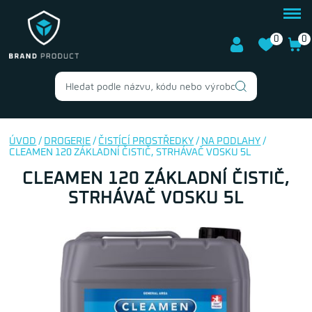
0
0
ÚVOD
/
DROGERIE
/
ČISTÍCÍ PROSTŘEDKY
/
NA PODLAHY
/
CLEAMEN 120 ZÁKLADNÍ ČISTIČ, STRHÁVAČ VOSKU 5L
CLEAMEN 120 ZÁKLADNÍ ČISTIČ,
STRHÁVAČ VOSKU 5L