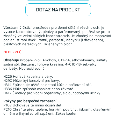
DOTAZ NA PRODUKT
Všestranný čisticí prostředek pro denní čištění všech ploch, je
vysoce koncentrovaný, pěnivý a parfemovaný, používá se proto
zředěný ve velmi nízkých koncentracích. Je vhodný na mopování
podlah, stírání dveří, rámů, parapetů, nábytku (i dřevěného),
plastových nerezových i skleněných ploch.
NEBEZPEČÍ:
Obsahuje
Propan-2-ol, Alkoholy, C12-14, ethoxylovaný, sulfáty,
sodná sůl, Benzensulfonová kyselina, 4-C10-13-sek-alkyl
deriváty, Hydroxid sodný.
H226 Hořlavá kapalina a páry.
H290 Může být korozivní pro kovy.
H314 Způsobuje těžké poleptání kůže a poškození očí.
H336 Může způsobit ospalost nebo závratě.
H412 Škodlivý pro vodní organismy, s dlouhodobými účinky.
Pokyny pro bezpečné zacházení
P102 Uchovávejte mimo dosah dětí.
P210 Chraňte před teplem, horkými povrchy, jiskrami, otevřeným
ohněm a jinými zdroji zapálení. Zákaz kouření.