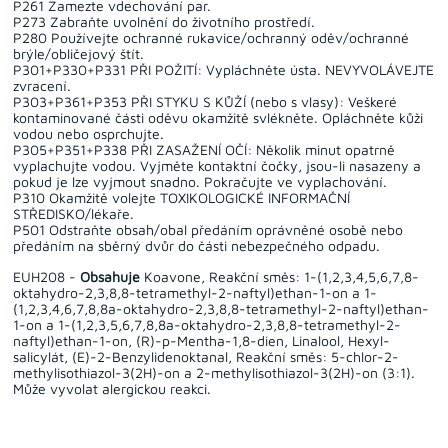
P261 Zamezte vdechování par.
P273 Zabraňte uvolnění do životního prostředí.
P280 Používejte ochranné rukavice/ochranný oděv/ochranné
brýle/obličejový štít.
P301+P330+P331 PŘI POŽITÍ: Vypláchněte ústa. NEVYVOLÁVEJTE
zvracení.
P303+P361+P353 PŘI STYKU S KŮŽÍ (nebo s vlasy): Veškeré
kontaminované části oděvu okamžitě svlékněte. Opláchněte kůži
vodou nebo osprchujte.
P305+P351+P338 PŘI ZASAŽENÍ OČÍ: Několik minut opatrně
vyplachujte vodou. Vyjměte kontaktní čočky, jsou-li nasazeny a
pokud je lze vyjmout snadno. Pokračujte ve vyplachování.
P310 Okamžitě volejte TOXIKOLOGICKÉ INFORMAČNÍ
STŘEDISKO/lékaře.
P501 Odstraňte obsah/obal předáním oprávněné osobě nebo
předáním na sběrný dvůr do části nebezpečného odpadu.
EUH208 -
Obsahuje
Koavone, Reakční směs: 1-(1,2,3,4,5,6,7,8-
oktahydro-2,3,8,8-tetramethyl-2-naftyl)ethan-1-on a 1-
(1,2,3,4,6,7,8,8a-oktahydro-2,3,8,8-tetramethyl-2-naftyl)ethan-
1-on a 1-(1,2,3,5,6,7,8,8a-oktahydro-2,3,8,8-tetramethyl-2-
naftyl)ethan-1-on, (R)-p-Mentha-1,8-dien, Linalool, Hexyl-
salicylát, (E)-2-Benzylidenoktanal, Reakční směs: 5-chlor-2-
methylisothiazol-3(2H)-on a 2-methylisothiazol-3(2H)-on (3:1).
Může vyvolat alergickou reakci.