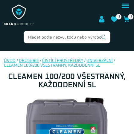
0
0
ÚVOD
/
DROGERIE
/
ČISTÍCÍ PROSTŘEDKY
/
UNIVERZÁLNÍ
/
CLEAMEN 100/200 VŠESTRANNÝ, KAŽDODENNÍ 5L
CLEAMEN 100/200 VŠESTRANNÝ,
KAŽDODENNÍ 5L