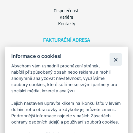
O společnosti
Kariéra
Kontakty
FAKTURAČNÍ ADRESA
Družstevní 1394/12
Informace o cookies!
Praha 4 - Nusle, 140 00
IČO: 28404009
Abychom vám usnadnili procházení stránek,
DIČ: CZ28404009
nabídli přizpůsobený obsah nebo reklamu a mohli
anonymně analyzovat návštěvnost, využíváme
soubory cookies, které sdílíme se svými partnery pro
KORESP. ADRESA A SKLAD
sociální média, inzerci a analýzu.
Jejich nastavení upravíte klikem na ikonku štítu v levém
Lutopecny 159 (areál bývalého ZD)
dolním rohu obrazovky a kdykoliv jej můžete změnit.
Podrobnější informace najdete v našich Zásadách
ochrany osobních údajů a používání souborů cookies.
Kroměříž, 767 01