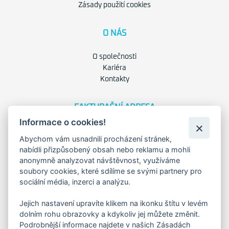
Zásady použití cookies
O NÁS
O společnosti
Kariéra
Kontakty
FAKTURAČNÍ ADRESA
Informace o cookies!
Družstevní 1394/12
Praha 4 - Nusle, 140 00
Abychom vám usnadnili procházení stránek,
IČO: 28404009
nabídli přizpůsobený obsah nebo reklamu a mohli
DIČ: CZ28404009
anonymně analyzovat návštěvnost, využíváme
soubory cookies, které sdílíme se svými partnery pro
sociální média, inzerci a analýzu.
KORESP. ADRESA A SKLAD
Jejich nastavení upravíte klikem na ikonku štítu v levém
dolním rohu obrazovky a kdykoliv jej můžete změnit.
Lutopecny 159 (areál bývalého ZD)
Podrobnější informace najdete v našich Zásadách