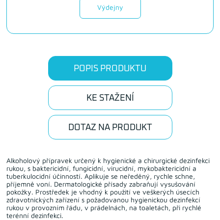
Výdejny
POPIS PRODUKTU
KE STAŽENÍ
DOTAZ NA PRODUKT
Alkoholový přípravek určený k hygienické a chirurgické dezinfekci
rukou, s baktericidní, fungicidní, virucidní, mykobaktericidní a
tuberkulocidní účinností. Aplikuje se neředěný, rychle schne,
příjemně voní. Dermatologické přísady zabraňují vysušování
pokožky. Prostředek je vhodný k použití ve veškerých úsecích
zdravotnických zařízení s požadovanou hygienickou dezinfekcí
rukou v provozním řádu, v prádelnách, na toaletách, při rychlé
terénní dezinfekci.