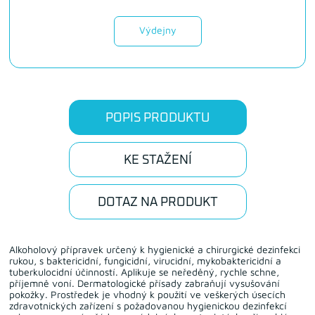
Výdejny
POPIS PRODUKTU
KE STAŽENÍ
DOTAZ NA PRODUKT
Alkoholový přípravek určený k hygienické a chirurgické dezinfekci
rukou, s baktericidní, fungicidní, virucidní, mykobaktericidní a
tuberkulocidní účinností. Aplikuje se neředěný, rychle schne,
příjemně voní. Dermatologické přísady zabraňují vysušování
pokožky. Prostředek je vhodný k použití ve veškerých úsecích
zdravotnických zařízení s požadovanou hygienickou dezinfekcí