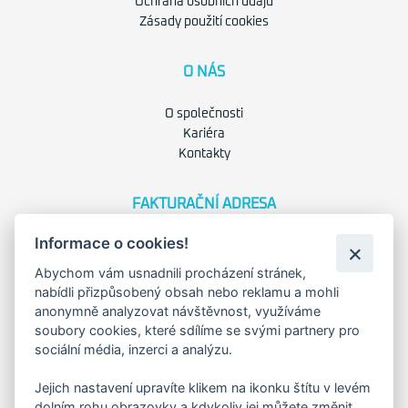
Ochrana osobních údajů
Zásady použití cookies
O NÁS
O společnosti
Kariéra
Kontakty
FAKTURAČNÍ ADRESA
Informace o cookies!
Družstevní 1394/12
Praha 4 - Nusle, 140 00
Abychom vám usnadnili procházení stránek,
IČO: 28404009
DIČ: CZ28404009
nabídli přizpůsobený obsah nebo reklamu a mohli
anonymně analyzovat návštěvnost, využíváme
soubory cookies, které sdílíme se svými partnery pro
KORESP. ADRESA A SKLAD
sociální média, inzerci a analýzu.
Jejich nastavení upravíte klikem na ikonku štítu v levém
dolním rohu obrazovky a kdykoliv jej můžete změnit.
Lutopecny 159 (areál bývalého ZD)