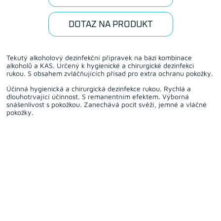
DOTAZ NA PRODUKT
Tekutý alkoholový dezinfekční přípravek na bázi kombinace
alkoholů a KAS. Určený k hygienické a chirurgické dezinfekci
rukou. S obsahem zvláčňujících přísad pro extra ochranu pokožky.
Účinná hygienická a chirurgická dezinfekce rukou. Rychlá a
dlouhotrvající účinnost. S remanentním efektem. Výborná
snášenlivost s pokožkou. Zanechává pocit svěží, jemné a vláčné
pokožky.