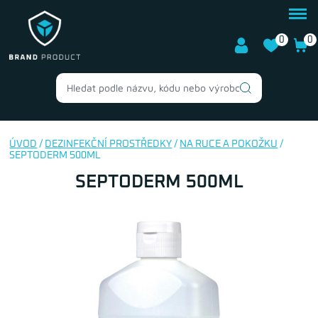
0
0
ÚVOD
/
DEZINFEKČNÍ PROSTŘEDKY
/
NA RUCE A POKOŽKU
/
SEPTODERM 500ML
SEPTODERM 500ML