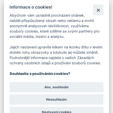
O společnosti
Informace o cookies!
Kariéra
Kontakty
Abychom vám usnadnili procházení stránek,
nabídli přizpůsobený obsah nebo reklamu a mohli
anonymně analyzovat návštěvnost, využíváme
FAKTURAČNÍ ADRESA
soubory cookies, které sdílíme se svými partnery pro
sociální média, inzerci a analýzu.
Družstevní 1394/12
Praha 4 - Nusle, 140 00
IČO: 28404009
Jejich nastavení upravíte klikem na ikonku štítu v levém
DIČ: CZ28404009
dolním rohu obrazovky a kdykoliv jej můžete změnit.
Podrobnější informace najdete v našich Zásadách
ochrany osobních údajů a používání souborů cookies.
KORESP. ADRESA A SKLAD
Souhlasíte s používáním cookies?
Lutopecny 159 (areál bývalého ZD)
Ano, souhlasím
Kroměříž, 767 01
Nesouhlasím
+420 725 017 295
Nastavení cookies