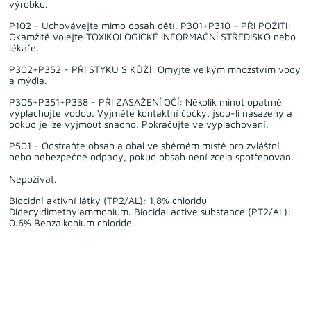
výrobku.
P102 - Uchovávejte mimo dosah dětí. P301+P310 - PŘI POŽITÍ:
Okamžitě volejte TOXIKOLOGICKÉ INFORMAČNÍ STŘEDISKO nebo
lékaře.
P302+P352 - PŘI STYKU S KŮŽÍ: Omyjte velkým množstvím vody
a mýdla.
P305+P351+P338 - PŘI ZASAŽENÍ OČÍ: Několik minut opatrně
vyplachujte vodou. Vyjměte kontaktní čočky, jsou-li nasazeny a
pokud je lze vyjmout snadno. Pokračujte ve vyplachování.
P501 - Odstraňte obsah a obal ve sběrném místě pro zvláštní
nebo nebezpečné odpady, pokud obsah není zcela spotřebován.
Nepožívat.
Biocidní aktivní látky (TP2/AL): 1,8% chloridu
Didecyldimethylammonium. Biocidal active substance (PT2/AL):
0.6% Benzalkonium chloride.