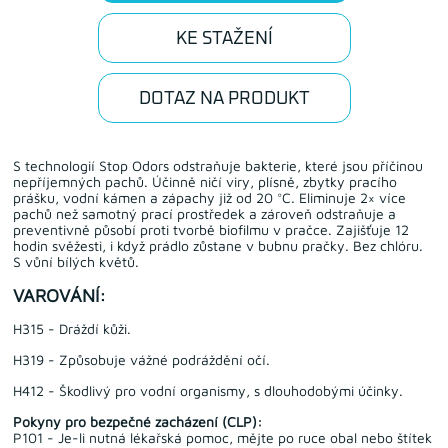
KE STAŽENÍ
DOTAZ NA PRODUKT
S technologií Stop Odors odstraňuje bakterie, které jsou příčinou
nepříjemných pachů. Účinně ničí viry, plísně, zbytky pracího
prášku, vodní kámen a zápachy již od 20 °C. Eliminuje 2× více
pachů než samotný prací prostředek a zároveň odstraňuje a
preventivně působí proti tvorbě biofilmu v pračce. Zajišťuje 12
hodin svěžesti, i když prádlo zůstane v bubnu pračky. Bez chlóru.
S vůní bílých květů.
VAROVÁNÍ:
H315 - Dráždí kůži.
H319 - Způsobuje vážné podráždění očí.
H412 - Škodlivý pro vodní organismy, s dlouhodobými účinky.
Pokyny pro bezpečné zacházení (CLP):
P101 - Je-li nutná lékařská pomoc, mějte po ruce obal nebo štítek