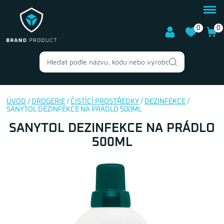
0
0
ÚVOD
/
DROGERIE
/
ČISTÍCÍ PROSTŘEDKY
/
DEZINFEKCE
/
SANYTOL DEZINFEKCE NA PRÁDLO 500ML
SANYTOL DEZINFEKCE NA PRÁDLO
500ML