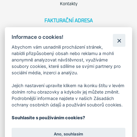
Kontakty
FAKTURAČNÍ ADRESA
Družstevní 1394/12
Informace o cookies!
Praha 4 - Nusle, 140 00
IČO: 28404009
Abychom vám usnadnili procházení stránek,
DIČ: CZ28404009
nabídli přizpůsobený obsah nebo reklamu a mohli
anonymně analyzovat návštěvnost, využíváme
soubory cookies, které sdílíme se svými partnery pro
KORESP. ADRESA A SKLAD
sociální média, inzerci a analýzu.
Jejich nastavení upravíte klikem na ikonku štítu v levém
Lutopecny 159 (areál bývalého ZD)
dolním rohu obrazovky a kdykoliv jej můžete změnit.
Podrobnější informace najdete v našich Zásadách
ochrany osobních údajů a používání souborů cookies.
Kroměříž, 767 01
Souhlasíte s používáním cookies?
+420 725 017 295
Ano, souhlasím