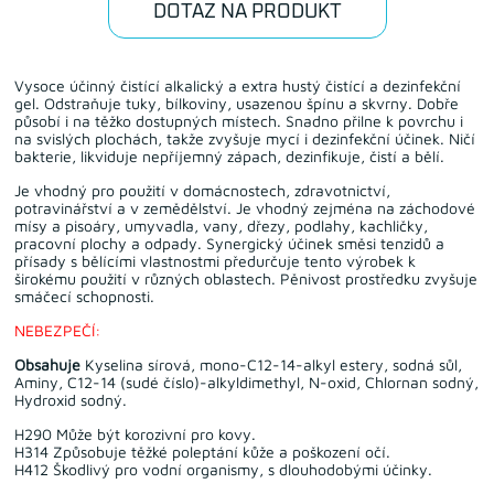
DOTAZ NA PRODUKT
Vysoce účinný čistící alkalický a extra hustý čistící a dezinfekční
gel. Odstraňuje tuky, bílkoviny, usazenou špínu a skvrny. Dobře
působí i na těžko dostupných místech. Snadno přilne k povrchu i
na svislých plochách, takže zvyšuje mycí i dezinfekční účinek. Ničí
bakterie, likviduje nepříjemný zápach, dezinfikuje, čistí a bělí.
Je vhodný pro použití v domácnostech, zdravotnictví,
potravinářství a v zemědělství. Je vhodný zejména na záchodové
mísy a pisoáry, umyvadla, vany, dřezy, podlahy, kachličky,
pracovní plochy a odpady. Synergický účinek směsi tenzidů a
přísady s bělícími vlastnostmi předurčuje tento výrobek k
širokému použití v různých oblastech. Pěnivost prostředku zvyšuje
smáčecí schopnosti.
NEBEZPEČÍ:
Obsahuje
Kyselina sírová, mono-C12-14-alkyl estery, sodná sůl,
Aminy, C12-14 (sudé číslo)-alkyldimethyl, N-oxid, Chlornan sodný,
Hydroxid sodný.
H290 Může být korozivní pro kovy.
H314 Způsobuje těžké poleptání kůže a poškození očí.
H412 Škodlivý pro vodní organismy, s dlouhodobými účinky.