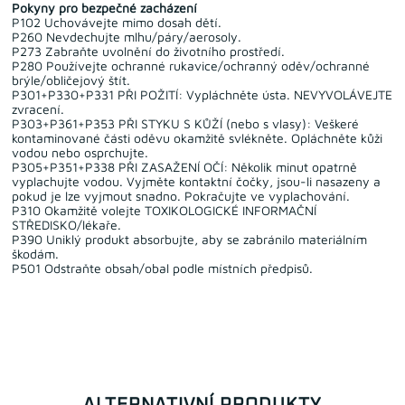
Pokyny pro bezpečné zacházení
P102 Uchovávejte mimo dosah dětí.
P260 Nevdechujte mlhu/páry/aerosoly.
P273 Zabraňte uvolnění do životního prostředí.
P280 Používejte ochranné rukavice/ochranný oděv/ochranné
brýle/obličejový štít.
P301+P330+P331 PŘI POŽITÍ: Vypláchněte ústa. NEVYVOLÁVEJTE
zvracení.
P303+P361+P353 PŘI STYKU S KŮŽÍ (nebo s vlasy): Veškeré
kontaminované části oděvu okamžitě svlékněte. Opláchněte kůži
vodou nebo osprchujte.
P305+P351+P338 PŘI ZASAŽENÍ OČÍ: Několik minut opatrně
vyplachujte vodou. Vyjměte kontaktní čočky, jsou-li nasazeny a
pokud je lze vyjmout snadno. Pokračujte ve vyplachování.
P310 Okamžitě volejte TOXIKOLOGICKÉ INFORMAČNÍ
STŘEDISKO/lékaře.
P390 Uniklý produkt absorbujte, aby se zabránilo materiálním
škodám.
P501 Odstraňte obsah/obal podle místních předpisů.