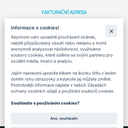
FAKTURAČNÍ ADRESA
Družstevní 1394/12
Informace o cookies!
Praha 4 - Nusle, 140 00
IČO: 28404009
Abychom vám usnadnili procházení stránek,
DIČ: CZ28404009
nabídli přizpůsobený obsah nebo reklamu a mohli
anonymně analyzovat návštěvnost, využíváme
soubory cookies, které sdílíme se svými partnery pro
KORESP. ADRESA A SKLAD
sociální média, inzerci a analýzu.
Jejich nastavení upravíte klikem na ikonku štítu v levém
Lutopecny 159 (areál bývalého ZD)
dolním rohu obrazovky a kdykoliv jej můžete změnit.
Podrobnější informace najdete v našich Zásadách
ochrany osobních údajů a používání souborů cookies.
Kroměříž, 767 01
Souhlasíte s používáním cookies?
+420 725 017 295
Ano, souhlasím