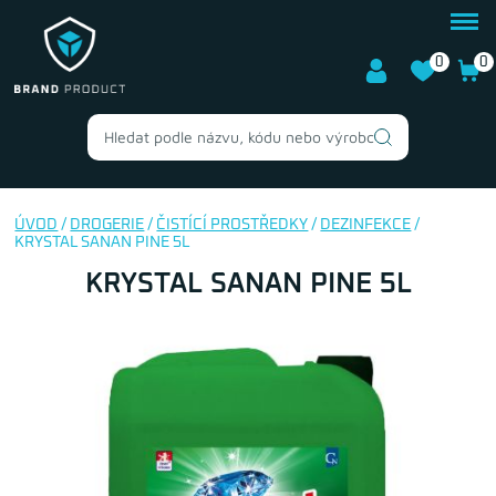
0
0
ÚVOD
/
DROGERIE
/
ČISTÍCÍ PROSTŘEDKY
/
DEZINFEKCE
/
KRYSTAL SANAN PINE 5L
KRYSTAL SANAN PINE 5L