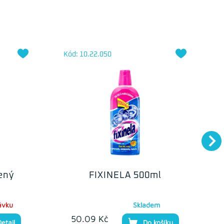
Kód: 10.22.050
ený
FIXINELA 500ml
ávku
Skladem
50.09 Kč
Detail
Do košíku