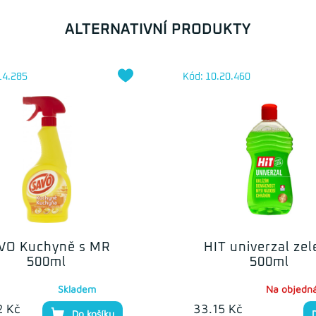
ALTERNATIVNÍ PRODUKTY
14.285
Kód: 10.20.460
VO Kuchyně s MR
HIT univerzal zel
500ml
500ml
Skladem
Na objedn
2 Kč
33.15 Kč
Do košíku