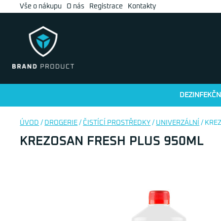
Vše o nákupu
O nás
Registrace
Kontakty
DEZINFEKČN
ÚVOD
/
DROGERIE
/
ČISTÍCÍ PROSTŘEDKY
/
UNIVERZÁLNÍ
/ KRE
KREZOSAN FRESH PLUS 950ML