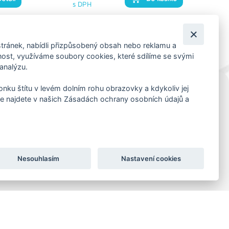
s DPH
tránek, nabídli přizpůsobený obsah nebo reklamu a
st, využíváme soubory cookies, které sdílíme se svými
 analýzu.
konku štítu v levém dolním rohu obrazovky a kdykoliv jej
e najdete v našich Zásadách ochrany osobních údajů a
KORESP. ADRESA A SKLAD
Lutopecny 159 (areál bývalého ZD)
Kroměříž, 767 01
+420 725 017 295
Nesouhlasím
Nastavení cookies