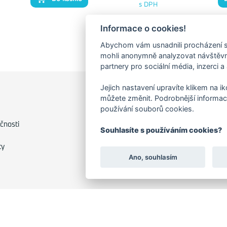
s DPH
Informace o cookies!
Abychom vám usnadnili procházení s
mohli anonymně analyzovat návštěvno
partnery pro sociální média, inzerci a
Jejich nastavení upravíte klikem na i
můžete změnit. Podrobnější informac
FAKTURAČNÍ ADRESA
používání souborů cookies.
Družstevní 1394/12
čnosti
Souhlasíte s používáním cookies?
Praha 4 - Nusle, 140 00
IČO: 28404009
ty
DIČ: CZ28404009
Ano, souhlasím