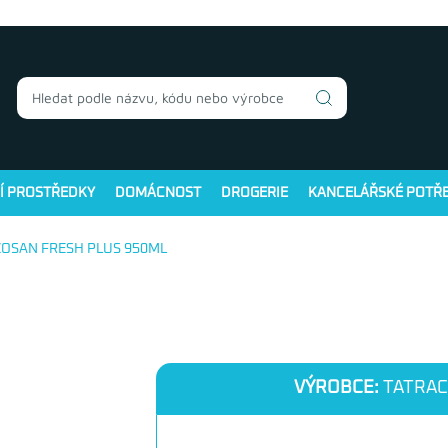
Í PROSTŘEDKY
DOMÁCNOST
DROGERIE
KANCELÁŘSKÉ POTŘ
ZOSAN FRESH PLUS 950ML
VÝROBCE:
TATRAC