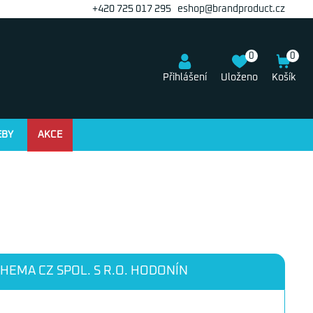
+420 725 017 295
eshop@brandproduct.cz
0
0
Přihlášení
Uloženo
Košík
EBY
AKCE
HEMA CZ SPOL. S R.O. HODONÍN