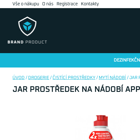
Vše o nákupu
O nás
Registrace
Kontakty
DEZINFEKČN
ÚVOD
/
DROGERIE
/
ČISTÍCÍ PROSTŘEDKY
/
MYTÍ NÁDOBÍ
/ JAR
JAR PROSTŘEDEK NA NÁDOBÍ AP