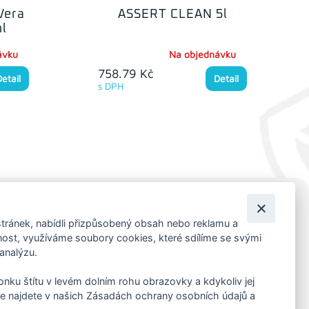
Vera
ASSERT CLEAN 5l
l
ávku
Na objednávku
758.79 Kč
Detail
Detail
s DPH
KORESP. ADRESA A SKLAD
tránek, nabídli přizpůsobený obsah nebo reklamu a
st, využíváme soubory cookies, které sdílíme se svými
Lutopecny 159 (areál bývalého ZD)
 analýzu.
Kroměříž, 767 01
+420 725 017 295
konku štítu v levém dolním rohu obrazovky a kdykoliv jej
e najdete v našich Zásadách ochrany osobních údajů a