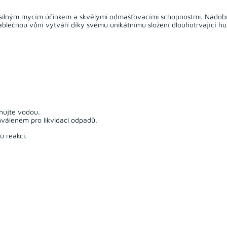
m silným mycím účinkem a skvělými odmašťovacími schopnostmi. Nádobí
jablečnou vůní vytváří díky svému unikátnímu složení dlouhotrvající h
hujte vodou.
hváleném pro likvidaci odpadů.
u reakci.