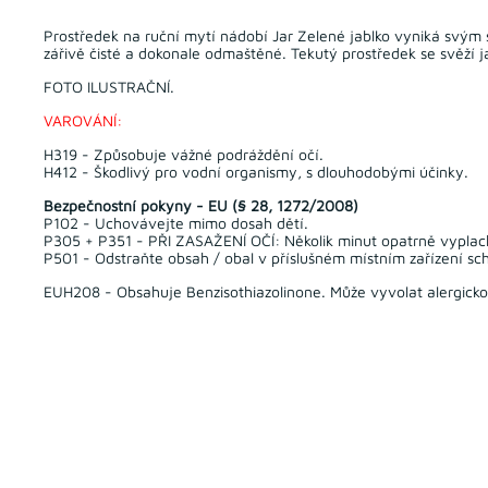
Prostředek na ruční mytí nádobí Jar Zelené jablko vyniká svý
zářivě čisté a dokonale odmaštěné. Tekutý prostředek se svěží 
FOTO ILUSTRAČNÍ.
VAROVÁNÍ:
H319 - Způsobuje vážné podráždění očí.
H412 - Škodlivý pro vodní organismy, s dlouhodobými účinky.
Bezpečnostní pokyny - EU (§ 28, 1272/2008)
P102 - Uchovávejte mimo dosah dětí.
P305 + P351 - PŘI ZASAŽENÍ OČÍ: Několik minut opatrně vyplac
P501 - Odstraňte obsah / obal v příslušném místním zařízení sc
EUH208 - Obsahuje Benzisothiazolinone. Může vyvolat alergicko