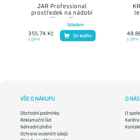
JAR Professional
KR
prostředek na nádobí
l
Citron 5l
Skladem
355.74 Kč
48.8
Do košíku
s DPH
s DPH
VŠE O NÁKUPU
O NÁS
Obchodní podmínky
O spole
Reklamační řád
Kariéra
Náhradní plnění
Kontak
Ochrana osobních údajů