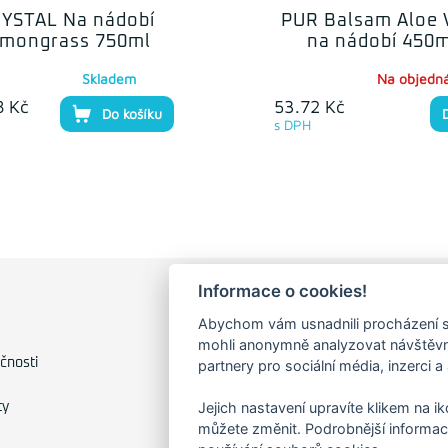
YSTAL Na nádobí
PUR Balsam Aloe 
emongrass 750ml
na nádobí 450m
Skladem
Na objedn
8 Kč
53.72 Kč
Do košíku
s DPH
Informace o cookies!
FAKTURAČNÍ ADRESA
Abychom vám usnadnili procházení s
mohli anonymně analyzovat návštěvno
Družstevní 1394/12
čnosti
partnery pro sociální média, inzerci a
Praha 4 - Nusle, 140 00
IČO: 28404009
Jejich nastavení upravíte klikem na i
ty
DIČ: CZ28404009
můžete změnit. Podrobnější informac