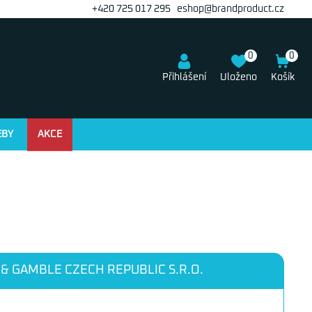
+420 725 017 295
eshop@brandproduct.cz
0
0
Přihlášení
Uloženo
Košík
EBY
AKCE
 GAMBLE CZECH REPUBLIC S.R.O.