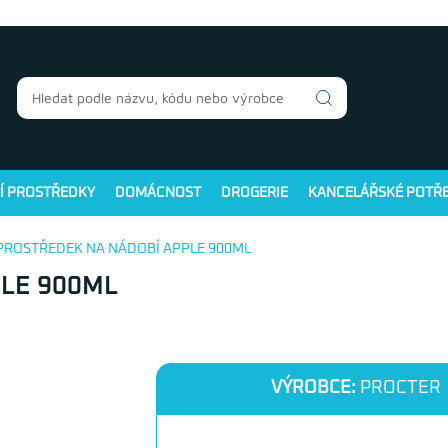
Í PROSTŘEDKY
DOMÁCNOST
DROGERIE
KANCELÁŘSKÉ POTŘ
 PROSTŘEDEK NA NÁDOBÍ APPLE 900ML
PLE 900ML
VÝROBCE:
PROCTER &