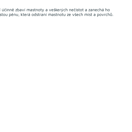
 účinně zbaví mastnoty a veškerých nečistot a zanechá ho
ustou pěnu, která odstraní mastnotu ze všech míst a povrchů.