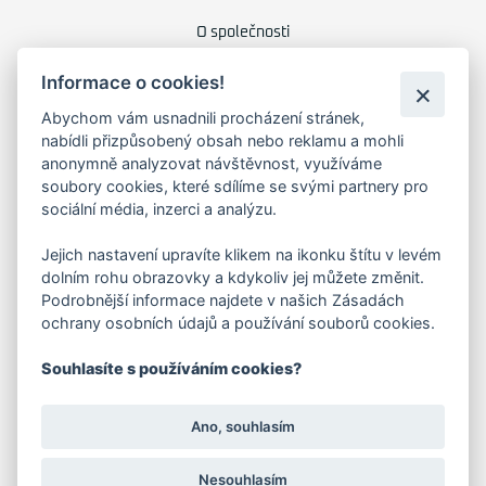
O společnosti
Kariéra
Informace o cookies!
Kontakty
Abychom vám usnadnili procházení stránek,
FAKTURAČNÍ ADRESA
nabídli přizpůsobený obsah nebo reklamu a mohli
anonymně analyzovat návštěvnost, využíváme
soubory cookies, které sdílíme se svými partnery pro
Družstevní 1394/12
Praha 4 - Nusle, 140 00
sociální média, inzerci a analýzu.
IČO: 28404009
DIČ: CZ28404009
Jejich nastavení upravíte klikem na ikonku štítu v levém
dolním rohu obrazovky a kdykoliv jej můžete změnit.
Podrobnější informace najdete v našich Zásadách
KORESP. ADRESA A SKLAD
ochrany osobních údajů a používání souborů cookies.
Souhlasíte s používáním cookies?
Lutopecny 159 (areál bývalého ZD)
Ano, souhlasím
Kroměříž, 767 01
Nesouhlasím