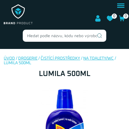
0
0
ÚVOD
/
DROGERIE
/
ČISTÍCÍ PROSTŘEDKY
/
NA TOALETY/WC
/
LUMILA 500ML
LUMILA 500ML