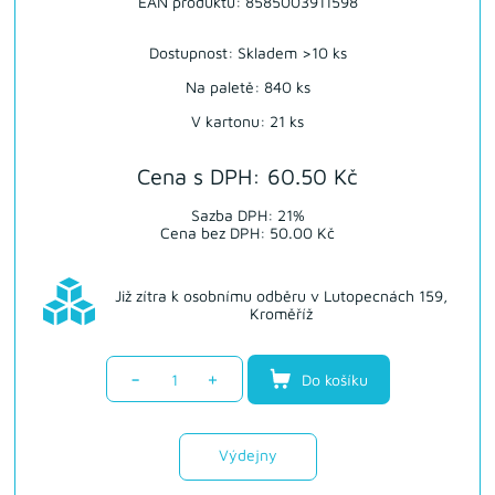
EAN produktu: 8585003911598
Dostupnost:
Skladem >10 ks
Na paletě: 840 ks
V kartonu: 21 ks
Cena s DPH: 60.50 Kč
Sazba DPH: 21%
Cena bez DPH: 50.00 Kč
Již zítra k osobnímu odběru v Lutopecnách 159,
Kroměříž
-
+
Do košíku
Výdejny