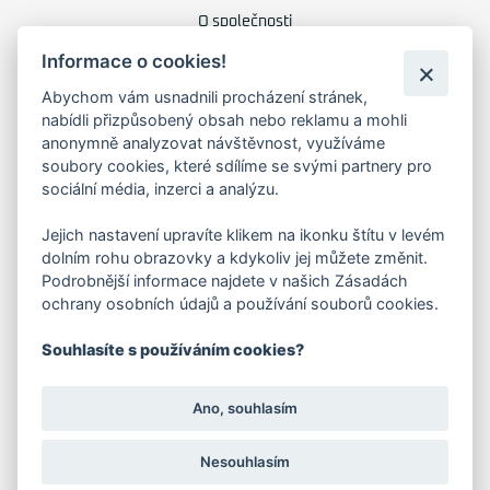
O společnosti
Kariéra
Informace o cookies!
Kontakty
Abychom vám usnadnili procházení stránek,
nabídli přizpůsobený obsah nebo reklamu a mohli
FAKTURAČNÍ ADRESA
anonymně analyzovat návštěvnost, využíváme
soubory cookies, které sdílíme se svými partnery pro
Družstevní 1394/12
sociální média, inzerci a analýzu.
Praha 4 - Nusle, 140 00
IČO: 28404009
DIČ: CZ28404009
Jejich nastavení upravíte klikem na ikonku štítu v levém
dolním rohu obrazovky a kdykoliv jej můžete změnit.
Podrobnější informace najdete v našich Zásadách
KORESP. ADRESA A SKLAD
ochrany osobních údajů a používání souborů cookies.
Souhlasíte s používáním cookies?
Lutopecny 159 (areál bývalého ZD)
Ano, souhlasím
Kroměříž, 767 01
Nesouhlasím
+420 725 017 295