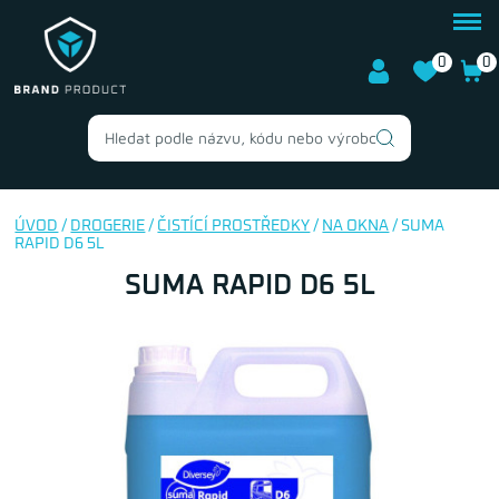
0
0
ÚVOD
/
DROGERIE
/
ČISTÍCÍ PROSTŘEDKY
/
NA OKNA
/ SUMA
RAPID D6 5L
SUMA RAPID D6 5L