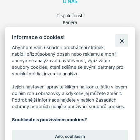
O NÁS
O společnosti
Kariéra
Kontakty
Informace o cookies!
FAKTURAČNÍ ADRESA
Abychom vám usnadnili procházení stránek,
nabídli přizpůsobený obsah nebo reklamu a mohli
anonymně analyzovat návštěvnost, využíváme
Družstevní 1394/12
Praha 4 - Nusle, 140 00
soubory cookies, které sdílíme se svými partnery pro
IČO: 28404009
sociální média, inzerci a analýzu.
DIČ: CZ28404009
Jejich nastavení upravíte klikem na ikonku štítu v levém
dolním rohu obrazovky a kdykoliv jej můžete změnit.
KORESP. ADRESA A SKLAD
Podrobnější informace najdete v našich Zásadách
ochrany osobních údajů a používání souborů cookies.
Lutopecny 159 (areál bývalého ZD)
Souhlasíte s používáním cookies?
Kroměříž, 767 01
Ano, souhlasím