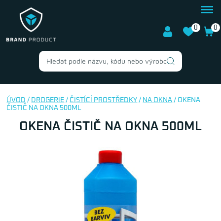
0
0
ÚVOD
/
DROGERIE
/
ČISTÍCÍ PROSTŘEDKY
/
NA OKNA
/ OKENA
ČISTIČ NA OKNA 500ML
OKENA ČISTIČ NA OKNA 500ML