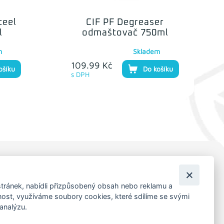
teel
CIF PF Degreaser
l
odmaštovač 750ml
m
Skladem
109.99 Kč
ošíku
Do košíku
s DPH
KORESP. ADRESA A SKLAD
tránek, nabídli přizpůsobený obsah nebo reklamu a
Lutopecny 159 (areál bývalého ZD)
st, využíváme soubory cookies, které sdílíme se svými
Kroměříž, 767 01
 analýzu.
+420 725 017 295