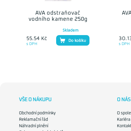
AVA odstraňovač
AVA
vodního kamene 250g
Skladem
55.54 Kč
30.1
Do košíku
s DPH
s DPH
VŠE O NÁKUPU
O NÁS
Obchodní podmínky
O spole
Reklamační řád
Kariéra
Náhradní plnění
Kontak