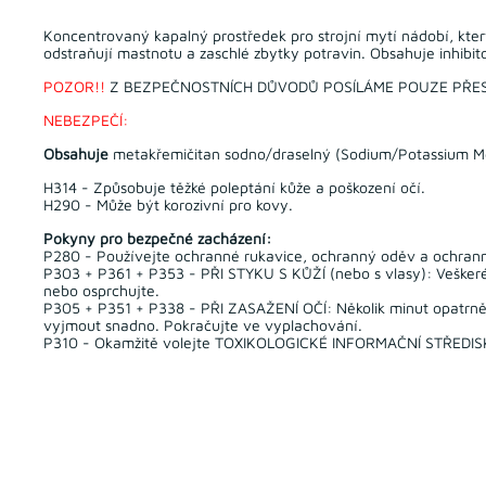
Koncentrovaný kapalný prostředek pro strojní mytí nádobí, který
odstraňují mastnotu a zaschlé zbytky potravin. Obsahuje inhibitor
POZOR!!
Z BEZPEČNOSTNÍCH DŮVODŮ POSÍLÁME POUZE PŘES ADR
NEBEZPEČÍ:
Obsahuje
metakřemičitan sodno/draselný (Sodium/Potassium Met
H314 - Způsobuje těžké poleptání kůže a poškození očí.
H290 - Může být korozivní pro kovy.
Pokyny pro bezpečné zacházení:
P280 - Používejte ochranné rukavice, ochranný oděv a ochranné
P303 + P361 + P353 - PŘI STYKU S KŮŽÍ (nebo s vlasy): Vešker
nebo osprchujte.
P305 + P351 + P338 - PŘI ZASAŽENÍ OČÍ: Několik minut opatrně 
vyjmout snadno. Pokračujte ve vyplachování.
P310 - Okamžitě volejte TOXIKOLOGICKÉ INFORMAČNÍ STŘEDISK