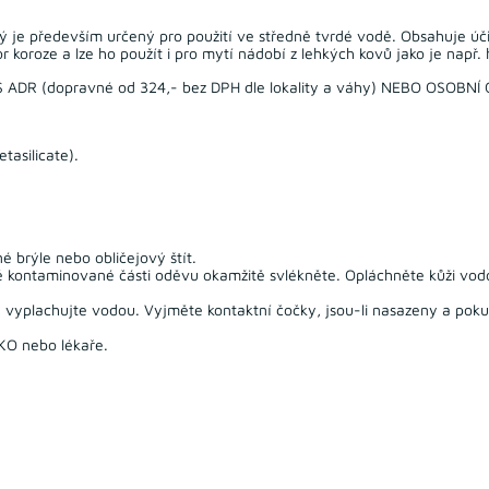
 je především určený pro použití ve středně tvrdé vodě. Obsahuje účin
 koroze a lze ho použít i pro mytí nádobí z lehkých kovů jako je např. h
 (dopravné od 324,- bez DPH dle lokality a váhy) NEBO OSOBNÍ
asilicate).
 brýle nebo obličejový štít.
é kontaminované části oděvu okamžitě svlékněte. Opláchněte kůži vod
vyplachujte vodou. Vyjměte kontaktní čočky, jsou-li nasazeny a pokud
O nebo lékaře.