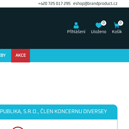
+420 725 017 295
eshop@brandproduct.cz
0
0
Přihlášení
Uloženo
Košík
EBY
AKCE
PUBLIKA, S.R.O., ČLEN KONCERNU DIVERSEY