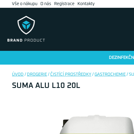
Vše o nákupu
O nás
Registrace
Kontakty
DEZINFEKČN
ÚVOD
/
DROGERIE
/
ČISTÍCÍ PROSTŘEDKY
/
GASTROCHEMIE
/ S
SUMA ALU L10 20L