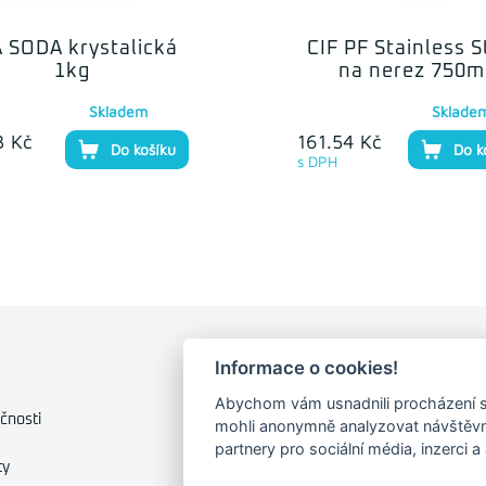
 SODA krystalická
CIF PF Stainless S
1kg
na nerez 750m
Skladem
Sklade
3 Kč
161.54 Kč
Do košíku
Do k
s DPH
Informace o cookies!
FAKTURAČNÍ ADRESA
Abychom vám usnadnili procházení s
Družstevní 1394/12
čnosti
mohli anonymně analyzovat návštěvno
Praha 4 - Nusle, 140 00
partnery pro sociální média, inzerci a
IČO: 28404009
ty
DIČ: CZ28404009