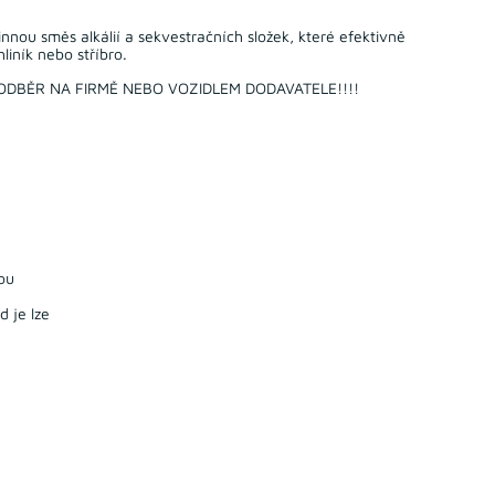
nou směs alkálií a sekvestračních složek, které efektivně
liník nebo stříbro.
 ODBĚR NA FIRMĚ NEBO VOZIDLEM DODAVATELE!!!!
ou
 je lze