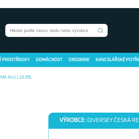
Í PROSTŘEDKY
DOMÁCNOST
DROGERIE
KANCELÁŘSKÉ POTŘ
UMA ALU L10 20L
VÝROBCE:
DIVERSEY ČESKÁ RE