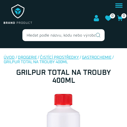
0
0
ÚVOD
/
DROGERIE
/
ČISTÍCÍ PROSTŘEDKY
/
GASTROCHEMIE
/
GRILPUR TOTAL NA TROUBY 400ML
GRILPUR TOTAL NA TROUBY
400ML