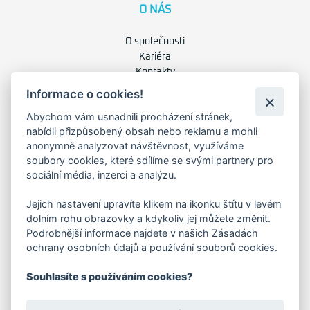
O NÁS
O společnosti
Kariéra
Kontakty
Informace o cookies!
FAKTURAČNÍ ADRESA
Abychom vám usnadnili procházení stránek,
nabídli přizpůsobený obsah nebo reklamu a mohli
Družstevní 1394/12
anonymně analyzovat návštěvnost, využíváme
Praha 4 - Nusle, 140 00
soubory cookies, které sdílíme se svými partnery pro
IČO: 28404009
DIČ: CZ28404009
sociální média, inzerci a analýzu.
Jejich nastavení upravíte klikem na ikonku štítu v levém
KORESP. ADRESA A SKLAD
dolním rohu obrazovky a kdykoliv jej můžete změnit.
Podrobnější informace najdete v našich Zásadách
ochrany osobních údajů a používání souborů cookies.
Lutopecny 159 (areál bývalého ZD)
Souhlasíte s používáním cookies?
Kroměříž, 767 01