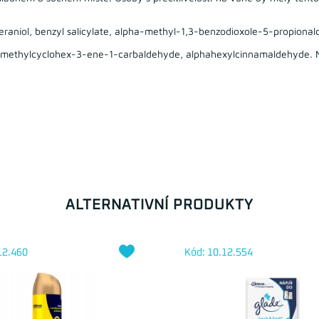
aniol, benzyl salicylate, alpha-methyl-1,3-benzodioxole-5-propionald
imethylcyclohex-3-ene-1-carbaldehyde, alphahexylcinnamaldehyde. Mů
ALTERNATIVNÍ PRODUKTY
12.460
Kód: 10.12.554