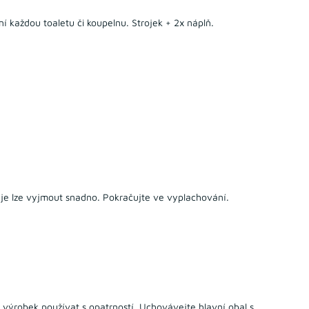
každou toaletu či koupelnu. Strojek + 2x náplň.
je lze vyjmout snadno. Pokračujte ve vyplachování.
 výrobek používat s opatrností. Uchovávejte hlavní obal s