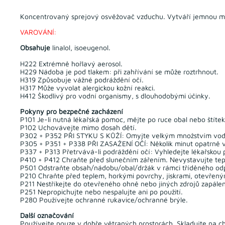
Koncentrovaný sprejový osvěžovač vzduchu. Vytváří jemnou mlhu
VAROVÁNÍ:
Obsahuje
linalol, isoeugenol.
H222 Extrémně hořlavý aerosol.
H229 Nádoba je pod tlakem: při zahřívání se může roztrhnout.
H319 Způsobuje vážné podráždění očí.
H317 Může vyvolat alergickou kožní reakci.
H412 Škodlivý pro vodní organismy, s dlouhodobými účinky.
Pokyny pro bezpečné zacházení
P101 Je-li nutná lékařská pomoc, mějte po ruce obal nebo štíte
P102 Uchovávejte mimo dosah dětí.
P302 + P352 PŘI STYKU S KŮŽÍ: Omyjte velkým množstvím vod
P305 + P351 + P338 PŘI ZASAŽENÍ OČÍ: Několik minut opatrně vy
P337 + P313 Přetrvává-li podráždění očí: Vyhledejte lékařskou
P410 + P412 Chraňte před slunečním zářením. Nevystavujte tepl
P501 Odstraňte obsah/nádobu/obal/držák v rámci tříděného od
P210 Chraňte před teplem, horkými povrchy, jiskrami, otevřený
P211 Nestříkejte do otevřeného ohně nebo jiných zdrojů zapálen
P251 Nepropichujte nebo nespalujte ani po použití.
P280 Používejte ochranné rukavice/ochranné brýle.
Další označování
Používejte pouze v dobře větraných prostorách. Skladujte na ch