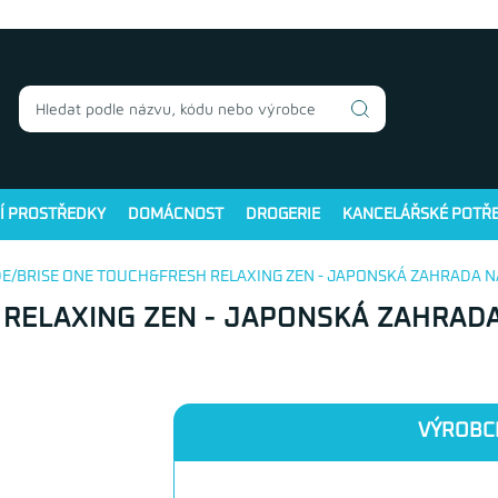
Í PROSTŘEDKY
DOMÁCNOST
DROGERIE
KANCELÁŘSKÉ POTŘ
DE/BRISE ONE TOUCH&FRESH RELAXING ZEN - JAPONSKÁ ZAHRADA 
 RELAXING ZEN - JAPONSKÁ ZAHRAD
VÝROBC