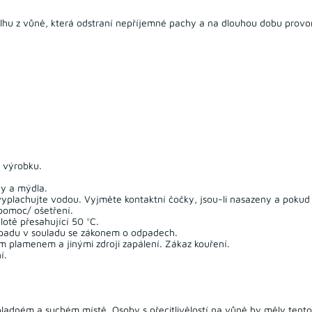
 z vůně, která odstraní nepříjemné pachy a na dlouhou dobu provoní 
k výrobku.
y a mýdla.
plachujte vodou. Vyjměte kontaktní čočky, jsou-li nasazeny a pokud 
 pomoc/ ošetření.
otě přesahující 50 °C.
padu v souladu se zákonem o odpadech.
m plamenem a jinými zdroji zapálení. Zákaz kouření.
í.
ladném a suchém místě. Osoby s přecitlivělostí na vůně by měly tento