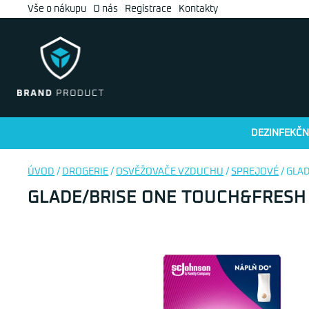
Vše o nákupu
O nás
Registrace
Kontakty
DEZINFEKČN
ÚVOD
/
DROGERIE
/
OSVĚŽOVAČE VZDUCHU
/
SPREJOVÉ
/ GLA
GLADE/BRISE ONE TOUCH&FRESH