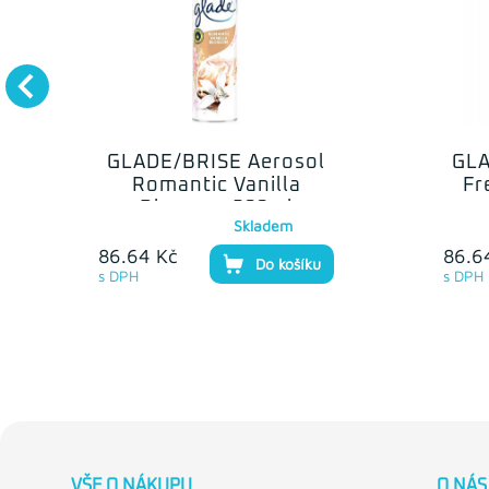
GLADE/BRISE Aerosol
GLA
Romantic Vanilla
Fr
Blossom 300ml
Skladem
86.64 Kč
86.6
Do košíku
s DPH
s DPH
VŠE O NÁKUPU
O NÁS