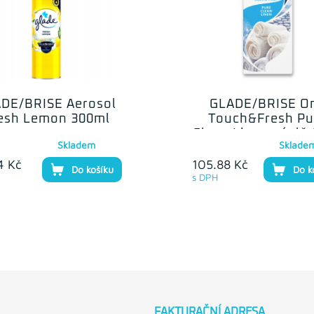
DE/BRISE Aerosol
GLADE/BRISE O
esh Lemon 300ml
Touch&Fresh Pu
Clean Linen náplň
Skladem
Sklade
4 Kč
105.88 Kč
Do košíku
Do k
s DPH
FAKTURAČNÍ ADRESA