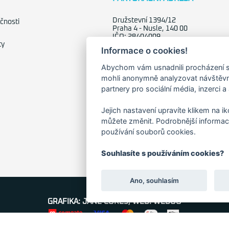
Družstevní 1394/12
čnosti
Praha 4 - Nusle, 140 00
IČO: 28404009
ty
DIČ: CZ28404009
Informace o cookies!
Abychom vám usnadnili procházení s
mohli anonymně analyzovat návštěvno
partnery pro sociální média, inzerci a
Jejich nastavení upravíte klikem na i
můžete změnit. Podrobnější informac
používání souborů cookies.
Souhlasíte s používáním cookies?
Ano, souhlasím
GRAFIKA: JANE CORES, WEB: WEBOO