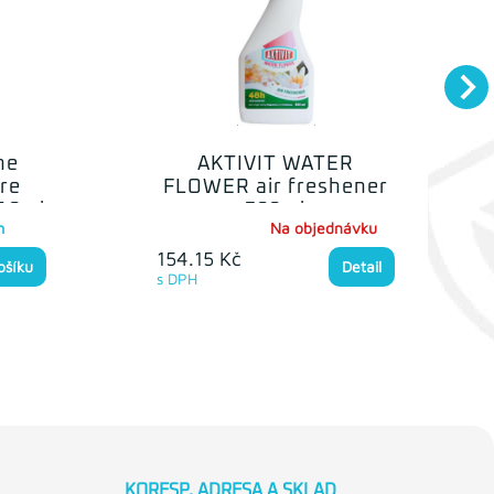
ne
AKTIVIT WATER
re
FLOWER air freshener
 10ml
500ml
m
Na objednávku
154.15 Kč
ošíku
Detail
s DPH
KORESP. ADRESA A SKLAD