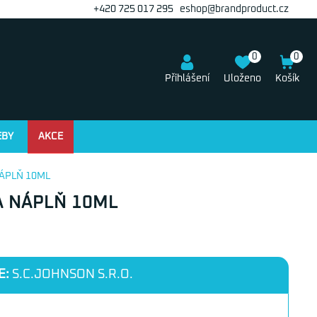
+420 725 017 295
eshop@brandproduct.cz
0
0
Přihlášení
Uloženo
Košík
EBY
AKCE
NÁPLŇ 10ML
A NÁPLŇ 10ML
E:
S.C.JOHNSON S.R.O.