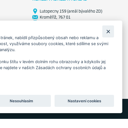
Lutopecny 159 (areál bývalého ZD)
Kroměříž, 767 01
+420 725 017 295
tránek, nabídli přizpůsobený obsah nebo reklamu a
st, využíváme soubory cookies, které sdílíme se svými
 analýzu.
konku štítu v levém dolním rohu obrazovky a kdykoliv jej
e najdete v našich Zásadách ochrany osobních údajů a
Nesouhlasím
Nastavení cookies