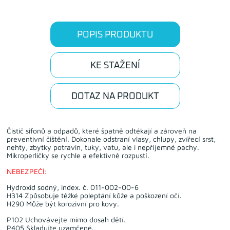
POPIS PRODUKTU
KE STAŽENÍ
DOTAZ NA PRODUKT
Čistič sifonů a odpadů, které špatně odtékají a zároveň na
preventivní čištění. Dokonale odstraní vlasy, chlupy, zvířecí srst,
nehty, zbytky potravin, tuky, vatu, ale i nepříjemné pachy.
Mikroperličky se rychle a efektivně rozpustí.
NEBEZPEČÍ:
Hydroxid sodný, index. č. 011-002-00-6
H314 Způsobuje těžké poleptání kůže a poškození očí.
H290 Může být korozivní pro kovy.
P102 Uchovávejte mimo dosah dětí.
P405 Skladujte uzamčené.