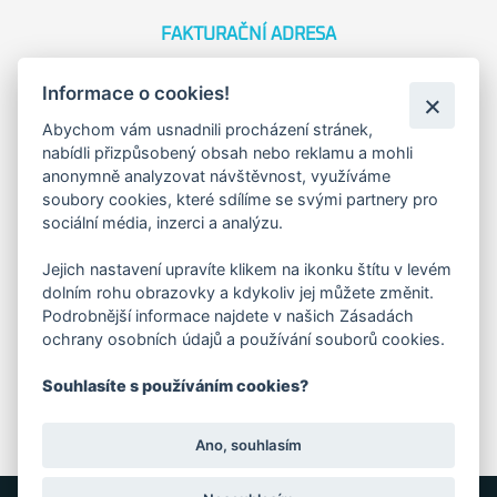
FAKTURAČNÍ ADRESA
Družstevní 1394/12
Informace o cookies!
Praha 4 - Nusle, 140 00
IČO: 28404009
Abychom vám usnadnili procházení stránek,
DIČ: CZ28404009
nabídli přizpůsobený obsah nebo reklamu a mohli
anonymně analyzovat návštěvnost, využíváme
soubory cookies, které sdílíme se svými partnery pro
KORESP. ADRESA A SKLAD
sociální média, inzerci a analýzu.
Jejich nastavení upravíte klikem na ikonku štítu v levém
Lutopecny 159 (areál bývalého ZD)
dolním rohu obrazovky a kdykoliv jej můžete změnit.
Podrobnější informace najdete v našich Zásadách
ochrany osobních údajů a používání souborů cookies.
Kroměříž, 767 01
Souhlasíte s používáním cookies?
+420 725 017 295
Ano, souhlasím