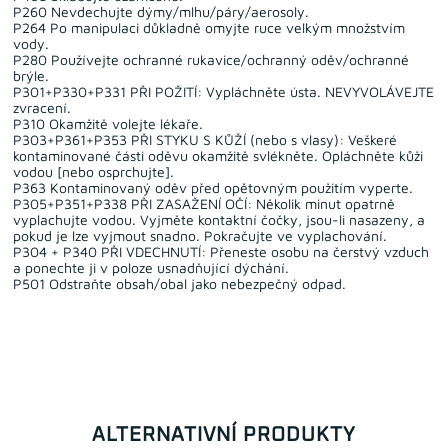
P260 Nevdechujte dýmy/mlhu/páry/aerosoly.
P264 Po manipulaci důkladně omyjte ruce velkým množstvím
vody.
P280 Používejte ochranné rukavice/ochranný oděv/ochranné
brýle.
P301+P330+P331 PŘI POŽITÍ: Vypláchněte ústa. NEVYVOLÁVEJTE
zvracení.
P310 Okamžitě volejte lékaře.
P303+P361+P353 PŘI STYKU S KŮŽÍ (nebo s vlasy): Veškeré
kontaminované části oděvu okamžitě svlékněte. Opláchněte kůži
vodou [nebo osprchujte].
P363 Kontaminovaný oděv před opětovným použitím vyperte.
P305+P351+P338 PŘI ZASAŽENÍ OČÍ: Několik minut opatrně
vyplachujte vodou. Vyjměte kontaktní čočky, jsou-li nasazeny, a
pokud je lze vyjmout snadno. Pokračujte ve vyplachování.
P304 + P340 PŘI VDECHNUTÍ: Přeneste osobu na čerstvý vzduch
a ponechte ji v poloze usnadňující dýchání.
P501 Odstraňte obsah/obal jako nebezpečný odpad.
ALTERNATIVNÍ PRODUKTY