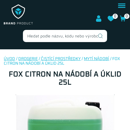
0
0
ÚVOD
/
DROGERIE
/
ČISTÍCÍ PROSTŘEDKY
/
MYTÍ NÁDOBÍ
/ FOX
CITRON NA NÁDOBÍ A ÚKLID 25L
FOX CITRON NA NÁDOBÍ A ÚKLID
25L