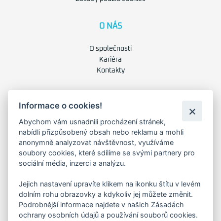
O NÁS
O společnosti
Kariéra
Kontakty
FAKTURAČNÍ ADRESA
Informace o cookies!
Družstevní 1394/12
Abychom vám usnadnili procházení stránek,
Praha 4 - Nusle, 140 00
nabídli přizpůsobený obsah nebo reklamu a mohli
IČO: 28404009
anonymně analyzovat návštěvnost, využíváme
DIČ: CZ28404009
soubory cookies, které sdílíme se svými partnery pro
sociální média, inzerci a analýzu.
KORESP. ADRESA A SKLAD
Jejich nastavení upravíte klikem na ikonku štítu v levém
dolním rohu obrazovky a kdykoliv jej můžete změnit.
Podrobnější informace najdete v našich Zásadách
Lutopecny 159 (areál bývalého ZD)
ochrany osobních údajů a používání souborů cookies.