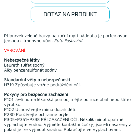
DOTAZ NA PRODUKT
Přípravek zelené barvy na ruční mytí nádobí a je parfemován
jemnou citronovou vůní.
Foto ilustrační.
VAROVÁNÍ:
Nebezpečné látky
Laureth sulfát sodný
Alkylbenzensulfonát sodný
Standardní věty o nebezpečnosti
H319 Způsobuje vážné podráždění očí.
Pokyny pro bezpečné zacházení
P101 Je-li nutná lékařská pomoc, mějte po ruce obal nebo štítek
výrobku.
P102 Uchovávejte mimo dosah dětí.
P280 Používejte ochranné brýle.
P305+P351+P338 PŘI ZASAŽENÍ OČÍ: Několik minut opatrně
vyplachujte vodou. Vyjměte kontaktní čočky, jsou-li nasazeny a
pokud je lze vyjmout snadno. Pokračujte ve vyplachování.