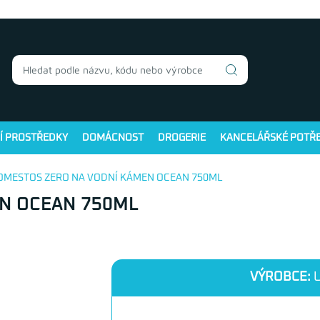
Í PROSTŘEDKY
DOMÁCNOST
DROGERIE
KANCELÁŘSKÉ POTŘ
OMESTOS ZERO NA VODNÍ KÁMEN OCEAN 750ML
N OCEAN 750ML
VÝROBCE:
U