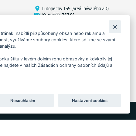
Lutopecny 159 (areál bývalého ZD)
Kroměříž, 767 01
+420 725 017 295
tránek, nabídli přizpůsobený obsah nebo reklamu a
st, využíváme soubory cookies, které sdílíme se svými
 analýzu.
konku štítu v levém dolním rohu obrazovky a kdykoliv jej
e najdete v našich Zásadách ochrany osobních údajů a
Nesouhlasím
Nastavení cookies