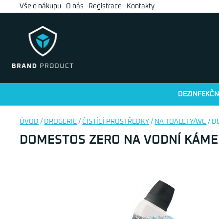
Vše o nákupu
O nás
Registrace
Kontakty
DEZINFEKČN
ÚVOD
/
DROGERIE
/
ČISTÍCÍ PROSTŘEDKY
/
NA TOALETY/WC
/ D
DOMESTOS ZERO NA VODNÍ KÁME