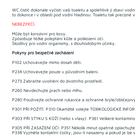
WC čistič dokonale vyčistí vaši toaletu a spolehlivě ji zbaví v
to dokonce i v oblasti pod vodní hladinou. Toaletu tak precizně
NEBEZPEČÍ:
Může být korozivní pro kovy.
Způsobuje těžké poleptání kůže a poškození očí.
Škodlivý pro vodní organismy, s dlouhodobými účinky.
Pokyny pro bezpečné zacházení
P102 Uchovávejte mimo dosah dětí.
P234 Uchovávejte pouze v původním balení.
P273 Zabraňte uvolnění do životního prostředí.
P260 Nevdechujte prach nebo mlhu.
P280 Používejte ochranné rukavice a ochranné brýle/obličejový 
P301 PŘI POŽITÍ: P310 Okamžitě volejte TOXIKOLOGICKÉ INFO
P303 PŘI STYKU S KŮŽÍ (nebo s vlasy): P361 Veškeré kontamino
P305 PŘI ZASAŽENÍ OČÍ: P351 Několik minut opatrně oplachujt
P338 Vyjměte kontaktní čočky, jsou-li nasazeny a pokud je lze