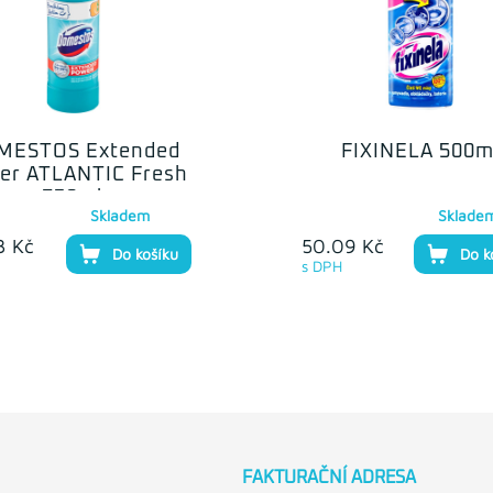
MESTOS Extended
FIXINELA 500m
er ATLANTIC Fresh
750ml
Skladem
Sklade
3 Kč
50.09 Kč
Do košíku
Do k
s DPH
FAKTURAČNÍ ADRESA