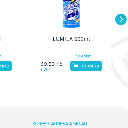
l
LUMILA 500ml
m
Skladem
60.50 Kč
ošíku
Do košíku
s DPH
KORESP. ADRESA A SKLAD