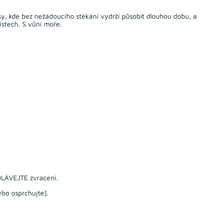
ísy, kde bez nežádoucího stékání vydrží působit dlouhou dobu, a
ístech. S vůní moře.
LÁVEJTE zvracení.
bo osprchujte].