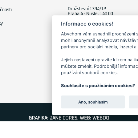
Družstevní 1394/12
čnosti
Praha 4 - Nusle, 140 00
IČO: 28404009
Informace o cookies!
ty
DIČ: CZ28404009
Abychom vám usnadnili procházení s
mohli anonymně analyzovat návštěvno
partnery pro sociální média, inzerci a
Jejich nastavení upravíte klikem na i
můžete změnit. Podrobnější informac
používání souborů cookies.
Souhlasíte s používáním cookies?
Ano, souhlasím
GRAFIKA: JANE CORES, WEB: WEBOO