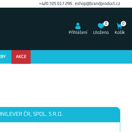
+420 725 017 295
eshop@brandproduct.cz
0
0
Přihlášení
Uloženo
Košík
EBY
AKCE
NILEVER ČR, SPOL. S R.O.