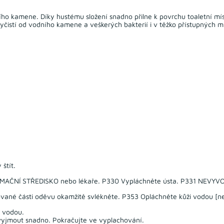
odního kamene. Díky hustému složení snadno přilne k povrchu toaletní m
 vyčistí od vodního kamene a veškerých bakterií i v těžko přístupných m
štít.
RMAČNÍ STŘEDISKO nebo lékaře. P330 Vypláchněte ústa. P331 NEVYVO
vané části oděvu okamžitě svlékněte. P353 Opláchněte kůži vodou [ne
e vodou.
 vyjmout snadno. Pokračujte ve vyplachování.