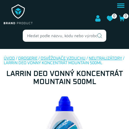
0
0
ÚVOD
/
DROGERIE
/
OSVĚŽOVAČE VZDUCHU
/
NEUTRALIZÁTORY
/
LARRIN DEO VONNÝ KONCENTRÁT MOUNTAIN 500ML
LARRIN DEO VONNÝ KONCENTRÁT
MOUNTAIN 500ML