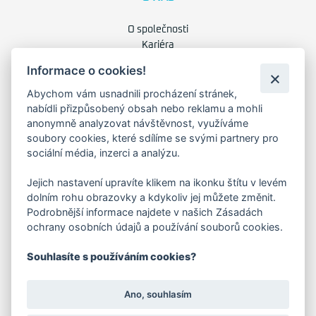
O společnosti
Kariéra
Kontakty
Informace o cookies!
Abychom vám usnadnili procházení stránek,
FAKTURAČNÍ ADRESA
nabídli přizpůsobený obsah nebo reklamu a mohli
anonymně analyzovat návštěvnost, využíváme
Družstevní 1394/12
soubory cookies, které sdílíme se svými partnery pro
Praha 4 - Nusle, 140 00
sociální média, inzerci a analýzu.
IČO: 28404009
DIČ: CZ28404009
Jejich nastavení upravíte klikem na ikonku štítu v levém
dolním rohu obrazovky a kdykoliv jej můžete změnit.
KORESP. ADRESA A SKLAD
Podrobnější informace najdete v našich Zásadách
ochrany osobních údajů a používání souborů cookies.
Lutopecny 159 (areál bývalého ZD)
Souhlasíte s používáním cookies?
Kroměříž, 767 01
Ano, souhlasím