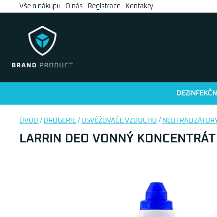
Vše o nákupu
O nás
Registrace
Kontakty
DEZINFEKČN
ÚVOD
/
DROGERIE
/
OSVĚŽOVAČE VZDUCHU
/
NEUTRALIZÁTOR
LARRIN DEO VONNÝ KONCENTRÁT