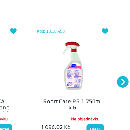
Kód: 10.18.450
KA
RoomCare R5.1 750ml
onc.
x 6
avků
ávku
Na objednávku
1 096.02 Kč
Detail
Detail