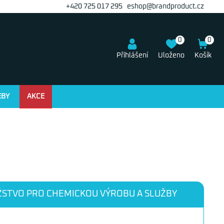
+420 725 017 295
eshop@brandproduct.cz
0
0
Přihlášení
Uloženo
Košík
EBY
AKCE
STVO PRO CHEMICKOU VÝROBU A SLUŽBY