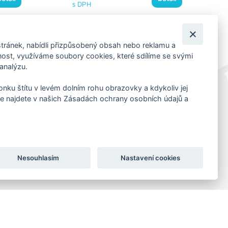
s DPH
tránek, nabídli přizpůsobený obsah nebo reklamu a
st, využíváme soubory cookies, které sdílíme se svými
 analýzu.
konku štítu v levém dolním rohu obrazovky a kdykoliv jej
e najdete v našich Zásadách ochrany osobních údajů a
KORESP. ADRESA A SKLAD
Lutopecny 159 (areál bývalého ZD)
Kroměříž, 767 01
+420 725 017 295
Nesouhlasím
Nastavení cookies