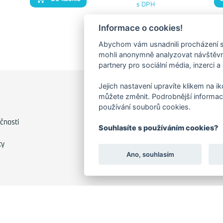
s DPH
Informace o cookies!
Abychom vám usnadnili procházení s
mohli anonymně analyzovat návštěvno
partnery pro sociální média, inzerci a
Jejich nastavení upravíte klikem na i
můžete změnit. Podrobnější informac
FAKTURAČNÍ ADRESA
používání souborů cookies.
Družstevní 1394/12
čnosti
Souhlasíte s používáním cookies?
Praha 4 - Nusle, 140 00
IČO: 28404009
ty
DIČ: CZ28404009
Ano, souhlasím