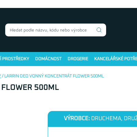
Í PROSTŘEDKY
DOMÁCNOST
DROGERIE
KANCELÁŘSKÉ POTŘ
Y
/ LARRIN DEO VONNÝ KONCENTRÁT FLOWER 500ML
 FLOWER 500ML
VÝROBCE:
DRUCHEMA, DRUŽ