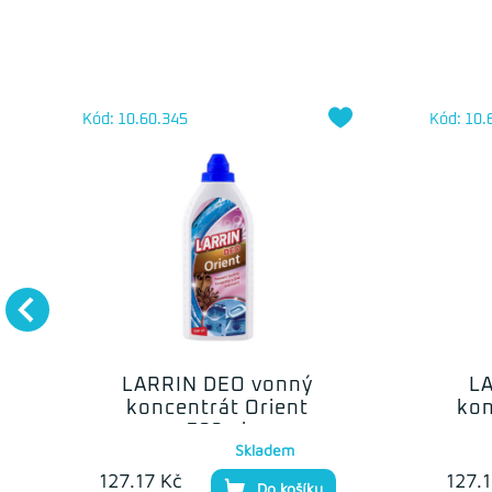
Kód: 10.60.345
Kód: 10.
LARRIN DEO vonný
L
koncentrát Orient
kon
500ml
Skladem
127.17 Kč
127.
Do košíku