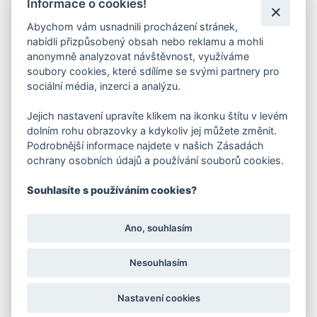
Informace o cookies!
Kariéra
Abychom vám usnadnili procházení stránek,
Kontakty
nabídli přizpůsobený obsah nebo reklamu a mohli
anonymně analyzovat návštěvnost, využíváme
FAKTURAČNÍ ADRESA
soubory cookies, které sdílíme se svými partnery pro
sociální média, inzerci a analýzu.
Družstevní 1394/12
Praha 4 - Nusle, 140 00
Jejich nastavení upravíte klikem na ikonku štítu v levém
IČO: 28404009
dolním rohu obrazovky a kdykoliv jej můžete změnit.
DIČ: CZ28404009
Podrobnější informace najdete v našich Zásadách
ochrany osobních údajů a používání souborů cookies.
KORESP. ADRESA A SKLAD
Souhlasíte s používáním cookies?
Lutopecny 159 (areál bývalého ZD)
Ano, souhlasím
Kroměříž, 767 01
Nesouhlasím
Nastavení cookies
+420 725 017 295