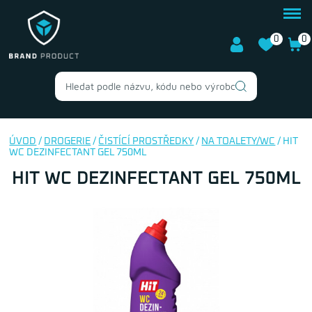
0
0
ÚVOD
/
DROGERIE
/
ČISTÍCÍ PROSTŘEDKY
/
NA TOALETY/WC
/ HIT
WC DEZINFECTANT GEL 750ML
HIT WC DEZINFECTANT GEL 750ML