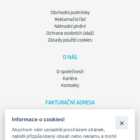
Obchodní podmínky
Reklamační řád
Náhradní plnění
Ochrana osobních údajů
Zásady použití cookies
O NÁS
O společnosti
Kariéra
Kontakty
FAKTURAČNÍ ADRESA
Družstevní 1394/12
Informace o cookies!
Praha 4 - Nusle, 140 00
IČO: 28404009
Abychom vám usnadnili procházení stránek,
DIČ: CZ28404009
nabídli přizpůsobený obsah nebo reklamu a mohli