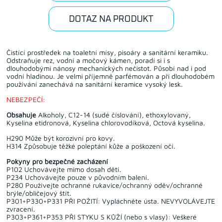
DOTAZ NA PRODUKT
Čistící prostředek na toaletní mísy, pisoáry a sanitární keramiku.
Odstraňuje rez, vodní a močový kámen, poradí si i s
dlouhodobými nánosy mechanických nečistot. Působí nad i pod
vodní hladinou. Je velmi příjemně parfémován a při dlouhodobém
používání zanechává na sanitární keramice vysoký lesk.
NEBEZPEČÍ:
Obsahuje
Alkoholy, C12-14 (sudé číslování), ethoxylovaný,
Kyselina etidronová, Kyselina chlorovodíková, Octová kyselina.
H290 Může být korozivní pro kovy.
H314 Způsobuje těžké poleptání kůže a poškození očí.
Pokyny pro bezpečné zacházení
P102 Uchovávejte mimo dosah dětí.
P234 Uchovávejte pouze v původním balení.
P280 Používejte ochranné rukavice/ochranný oděv/ochranné
brýle/obličejový štít.
P301+P330+P331 PŘI POŽITÍ: Vypláchněte ústa. NEVYVOLÁVEJTE
zvracení.
P303+P361+P353 PŘI STYKU S KŮŽÍ (nebo s vlasy): Veškeré