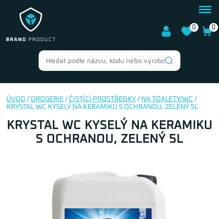
0
0
ÚVOD
/
DROGERIE
/
ČISTÍCÍ PROSTŘEDKY
/
NA TOALETY/WC
/
KRYSTAL WC KYSELÝ NA KERAMIKU S OCHRANOU, ZELENÝ 5L
KRYSTAL WC KYSELÝ NA KERAMIKU
S OCHRANOU, ZELENÝ 5L