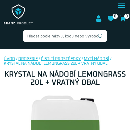
0
0
ÚVOD
/
DROGERIE
/
ČISTÍCÍ PROSTŘEDKY
/
MYTÍ NÁDOBÍ
/
KRYSTAL NA NÁDOBÍ LEMONGRASS 20L + VRATNÝ OBAL
KRYSTAL NA NÁDOBÍ LEMONGRASS
20L + VRATNÝ OBAL