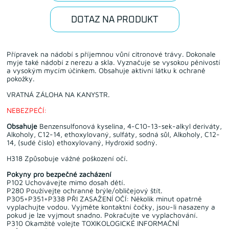
DOTAZ NA PRODUKT
Přípravek na nádobí s příjemnou vůní citronové trávy. Dokonale
myje také nádobí z nerezu a skla. Vyznačuje se vysokou pěnivostí
a vysokým mycím účinkem. Obsahuje aktivní látku k ochraně
pokožky.
VRATNÁ ZÁLOHA NA KANYSTR.
NEBEZPEČÍ:
Obsahuje
Benzensulfonová kyselina, 4-C10-13-sek-alkyl deriváty,
Alkoholy, C12-14, ethoxylovaný, sulfáty, sodná sůl, Alkoholy, C12-
14, (sudé číslo) ethoxylovaný, Hydroxid sodný.
H318 Způsobuje vážné poškození očí.
Pokyny pro bezpečné zacházení
P102 Uchovávejte mimo dosah dětí.
P280 Používejte ochranné brýle/obličejový štít.
P305+P351+P338 PŘI ZASAŽENÍ OČÍ: Několik minut opatrně
vyplachujte vodou. Vyjměte kontaktní čočky, jsou-li nasazeny a
pokud je lze vyjmout snadno. Pokračujte ve vyplachování.
P310 Okamžitě volejte TOXIKOLOGICKÉ INFORMAČNÍ