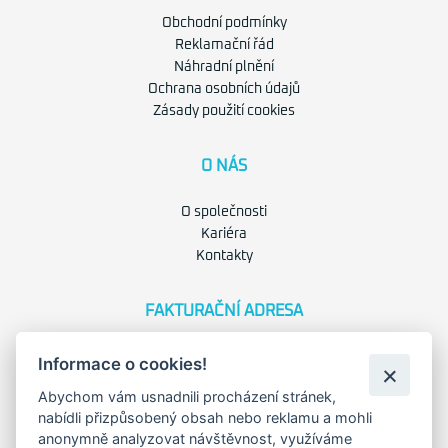
Obchodní podmínky
Reklamační řád
Náhradní plnění
Ochrana osobních údajů
Zásady použití cookies
O NÁS
O společnosti
Kariéra
Kontakty
FAKTURAČNÍ ADRESA
Družstevní 1394/12
Informace o cookies!
Praha 4 - Nusle, 140 00
IČO: 28404009
Abychom vám usnadnili procházení stránek,
DIČ: CZ28404009
nabídli přizpůsobený obsah nebo reklamu a mohli
anonymně analyzovat návštěvnost, využíváme