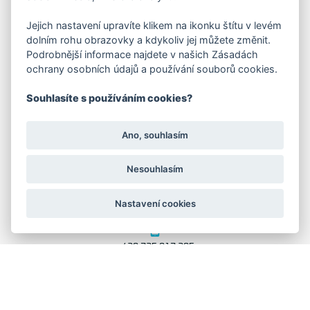
FAKTURAČNÍ ADRESA
Jejich nastavení upravíte klikem na ikonku štítu v levém
dolním rohu obrazovky a kdykoliv jej můžete změnit.
Družstevní 1394/12
Podrobnější informace najdete v našich Zásadách
Praha 4 - Nusle, 140 00
ochrany osobních údajů a používání souborů cookies.
IČO: 28404009
DIČ: CZ28404009
Souhlasíte s používáním cookies?
KORESP. ADRESA A SKLAD
Ano, souhlasím
Nesouhlasím
Lutopecny 159 (areál bývalého ZD)
Nastavení cookies
Kroměříž, 767 01
+420 725 017 295