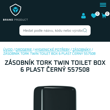
0
0
ÚVOD
/
DROGERIE
/
HYGIENICKÉ POTŘEBY
/
ZÁSOBNÍKY
/
ZÁSOBNÍK TORK TWIN TOILET BOX 6 PLAST ČERNÝ 557508
ZÁSOBNÍK TORK TWIN TOILET BOX
6 PLAST ČERNÝ 557508