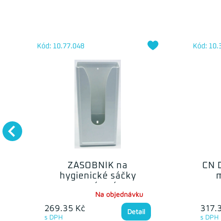
Kód: 10.77.048
Kód: 10.
ZÁSOBNÍK na
CN 
hygienické sáčky
m
papírové
Na objednávku
269.35 Kč
317.
Detail
s DPH
s DPH