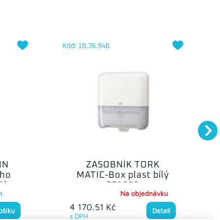
Kód: 10.76.940
IN
ZÁSOBNÍK TORK
ého
MATIC-Box plast bílý
lý
551000
m
Na objednávku
4 170.51 Kč
ošíku
Detail
s DPH