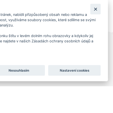
tránek, nabídli přizpůsobený obsah nebo reklamu a
st, využíváme soubory cookies, které sdílíme se svými
 analýzu.
konku štítu v levém dolním rohu obrazovky a kdykoliv jej
e najdete v našich Zásadách ochrany osobních údajů a
KORESP. ADRESA A SKLAD
Lutopecny 159 (areál bývalého ZD)
Kroměříž, 767 01
+420 725 017 295
Nesouhlasím
Nastavení cookies