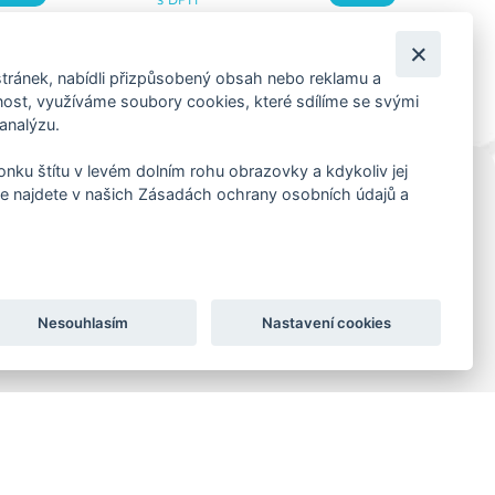
tránek, nabídli přizpůsobený obsah nebo reklamu a
st, využíváme soubory cookies, které sdílíme se svými
 analýzu.
konku štítu v levém dolním rohu obrazovky a kdykoliv jej
e najdete v našich Zásadách ochrany osobních údajů a
KORESP. ADRESA A SKLAD
Lutopecny 159 (areál bývalého ZD)
Kroměříž, 767 01
+420 725 017 295
Nesouhlasím
Nastavení cookies