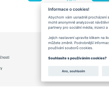
Informace o cookies!
Abychom vám usnadnili procházení s
mohli anonymně analyzovat návštěvno
partnery pro sociální média, inzerci a
Jejich nastavení upravíte klikem na i
můžete změnit. Podrobnější informac
FAKTURAČNÍ ADRESA
používání souborů cookies.
Družstevní 1394/12
čnosti
Souhlasíte s používáním cookies?
Praha 4 - Nusle, 140 00
IČO: 28404009
ty
DIČ: CZ28404009
Ano, souhlasím