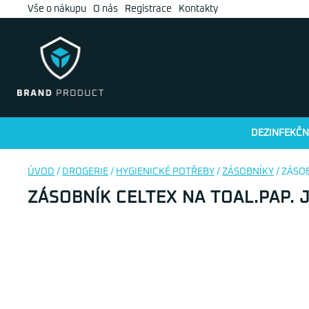
Vše o nákupu
O nás
Registrace
Kontakty
DEZINFEKČN
ÚVOD
/
DROGERIE
/
HYGIENICKÉ POTŘEBY
/
ZÁSOBNÍKY
/ ZÁSO
ZÁSOBNÍK CELTEX NA TOAL.PAP.