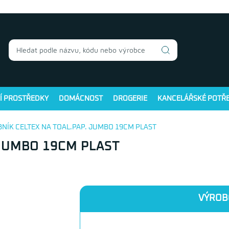
Í PROSTŘEDKY
DOMÁCNOST
DROGERIE
KANCELÁŘSKÉ POTŘ
BNÍK CELTEX NA TOAL.PAP. JUMBO 19CM PLAST
 JUMBO 19CM PLAST
VÝROB