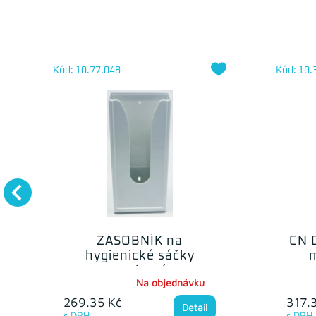
Kód: 10.77.048
Kód: 10.
ZÁSOBNÍK na
CN 
hygienické sáčky
m
papírové
Na objednávku
269.35 Kč
317.
Detail
s DPH
s DPH