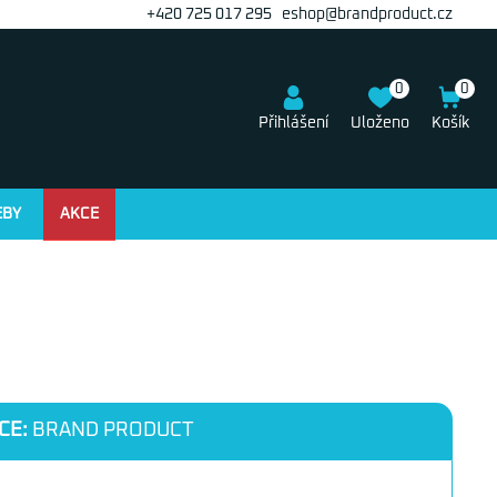
+420 725 017 295
eshop@brandproduct.cz
0
0
Přihlášení
Uloženo
Košík
EBY
AKCE
CE:
BRAND PRODUCT