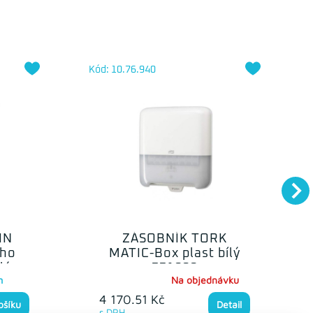
Kód: 10.76.940
IN
ZÁSOBNÍK TORK
ého
MATIC-Box plast bílý
lý
551000
m
Na objednávku
4 170.51 Kč
ošíku
Detail
s DPH