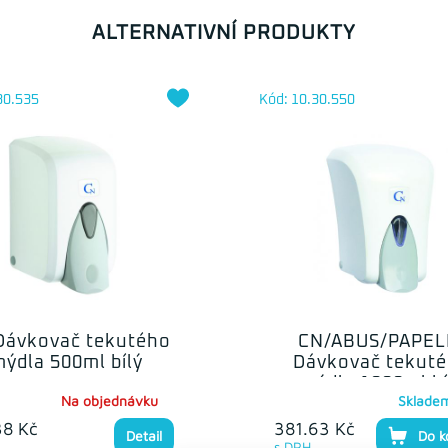
ALTERNATIVNÍ PRODUKTY
30.535
Kód: 10.30.550
Dávkovač tekutého
CN/ABUS/PAPEL
ýdla 500ml bílý
Dávkovač tekut
mýdla 1000ml bí
Na objednávku
Sklade
38 Kč
381.63 Kč
Detail
Do k
s DPH