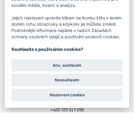
sociální média, inzerci a analýzu.
FAKTURAČNÍ ADRESA
Jejich nastavení upravíte klikem na ikonku štítu v levém
dolním rohu obrazovky a kdykoliv jej můžete změnit.
Družstevní 1394/12
Podrobnější informace najdete v našich Zásadách
Praha 4 - Nusle, 140 00
IČO: 28404009
ochrany osobních údajů a používání souborů cookies.
DIČ: CZ28404009
Souhlasíte s používáním cookies?
KORESP. ADRESA A SKLAD
Ano, souhlasím
Lutopecny 159 (areál bývalého ZD)
Nesouhlasím
Kroměříž, 767 01
Nastavení cookies
+420 725 017 295