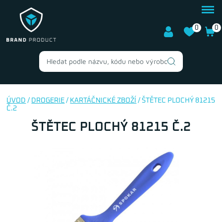
0
0
ÚVOD
/
DROGERIE
/
KARTÁČNICKÉ ZBOŽÍ
/ ŠTĚTEC PLOCHÝ 81215
Č.2
ŠTĚTEC PLOCHÝ 81215 Č.2