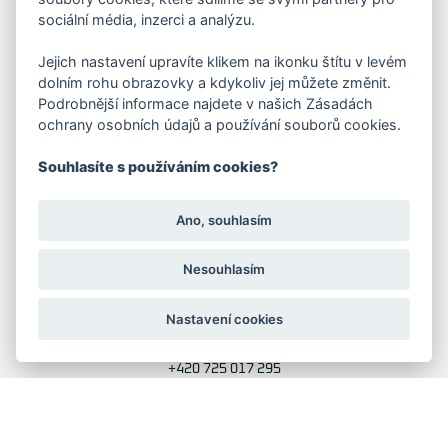
sociální média, inzerci a analýzu.
FAKTURAČNÍ ADRESA
Jejich nastavení upravíte klikem na ikonku štítu v levém
dolním rohu obrazovky a kdykoliv jej můžete změnit.
Družstevní 1394/12
Praha 4 - Nusle, 140 00
Podrobnější informace najdete v našich Zásadách
IČO: 28404009
ochrany osobních údajů a používání souborů cookies.
DIČ: CZ28404009
Souhlasíte s používáním cookies?
KORESP. ADRESA A SKLAD
Ano, souhlasím
Lutopecny 159 (areál bývalého ZD)
Nesouhlasím
Kroměříž, 767 01
Nastavení cookies
+420 725 017 295