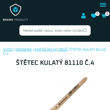
0
0
ÚVOD
/
DROGERIE
/
KARTÁČNICKÉ ZBOŽÍ
/ ŠTĚTEC KULATÝ 81110
Č.4
ŠTĚTEC KULATÝ 81110 Č.4