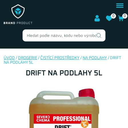
0
0
ÚVOD
/
DROGERIE
/
ČISTÍCÍ PROSTŘEDKY
/
NA PODLAHY
/ DRIFT
NA PODLAHY 5L
DRIFT NA PODLAHY 5L