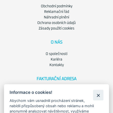
Obchodní podmínky
Reklamační řád
Náhradní plnění
Ochrana osobních údajů
Zásady použití cookies
O NÁS
O společnosti
Kariéra
Kontakty
FAKTURAČNÍ ADRESA
Družstevní 1394/12
Informace o cookies!
Praha 4 - Nusle, 140 00
IČO: 28404009
Abychom vám usnadnili procházení stránek,
DIČ: CZ28404009
nabídli přizpůsobený obsah nebo reklamu a mohli
anonymně analyzovat návštěvnost, využíváme