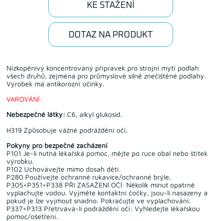
KE STAŽENÍ
DOTAZ NA PRODUKT
Nízkopěnivý koncentrovaný přípravek pro strojní mytí podlah
všech druhů, zejména pro průmyslové silně znečištěné podlahy.
Výrobek má antikorozní účinky.
VAROVÁNÍ:
Nebezpečné látky:
C6, alkyl glukosid.
H319 Způsobuje vážné podráždění očí.
Pokyny pro bezpečné zacházení
P101 Je-li nutná lékařská pomoc, mějte po ruce obal nebo štítek
výrobku.
P102 Uchovávejte mimo dosah dětí.
P280 Používejte ochranné rukavice/ochranné brýle.
P305+P351+P338 PŘI ZASAŽENÍ OČÍ: Několik minut opatrně
vyplachujte vodou. Vyjměte kontaktní čočky, jsou-li nasazeny a
pokud je lze vyjmout snadno. Pokračujte ve vyplachování.
P337+P313 Přetrvává-li podráždění očí: Vyhledejte lékařskou
pomoc/ošetření.