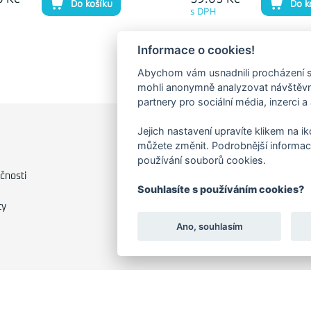
Do košíku
Do k
s DPH
Informace o cookies!
Abychom vám usnadnili procházení s
mohli anonymně analyzovat návštěvno
partnery pro sociální média, inzerci a
Jejich nastavení upravíte klikem na i
FAKTURAČNÍ ADRESA
můžete změnit. Podrobnější informac
používání souborů cookies.
Družstevní 1394/12
čnosti
Praha 4 - Nusle, 140 00
Souhlasíte s používáním cookies?
IČO: 28404009
ty
DIČ: CZ28404009
Ano, souhlasím