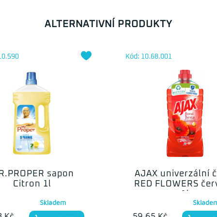
ALTERNATIVNÍ PRODUKTY
10.590
Kód: 10.68.001
R.PROPER sapon
AJAX univerzální č
Citron 1l
RED FLOWERS čer
1l
Skladem
Sklade
8 Kč
59.65 Kč