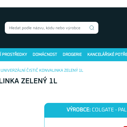
Í PROSTŘEDKY
DOMÁCNOST
DROGERIE
KANCELÁŘSKÉ POTŘ
 UNIVERZÁLNÍ ČISTIČ KONVALINKA ZELENÝ 1L
LINKA ZELENÝ 1L
VÝROBCE:
COLGATE - PAL