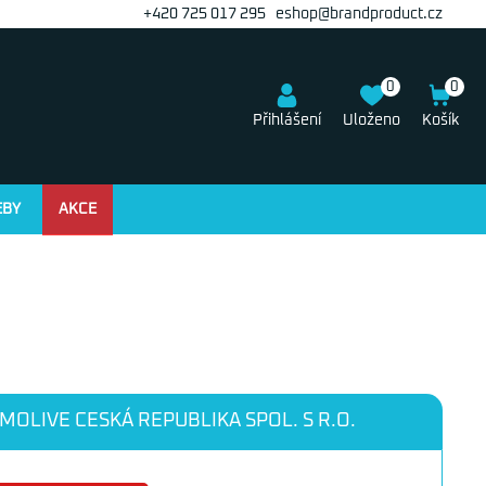
+420 725 017 295
eshop@brandproduct.cz
0
0
Přihlášení
Uloženo
Košík
EBY
AKCE
MOLIVE CESKÁ REPUBLIKA SPOL. S R.O.