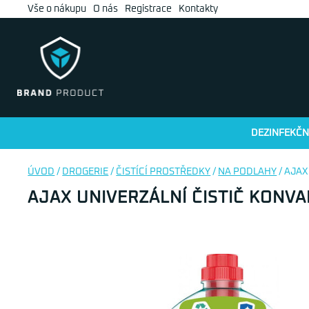
Vše o nákupu
O nás
Registrace
Kontakty
DEZINFEKČN
ÚVOD
/
DROGERIE
/
ČISTÍCÍ PROSTŘEDKY
/
NA PODLAHY
/ AJAX
AJAX UNIVERZÁLNÍ ČISTIČ KONVA