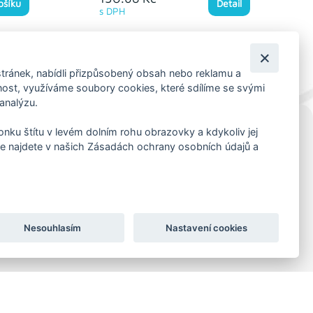
ošíku
Detail
s DPH
tránek, nabídli přizpůsobený obsah nebo reklamu a
st, využíváme soubory cookies, které sdílíme se svými
 analýzu.
konku štítu v levém dolním rohu obrazovky a kdykoliv jej
KORESP. ADRESA A SKLAD
e najdete v našich Zásadách ochrany osobních údajů a
Lutopecny 159 (areál bývalého ZD)
Kroměříž, 767 01
+420 725 017 295
Nesouhlasím
Nastavení cookies