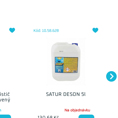
Kód: 10.58.628
istič
SATUR DESON 5l
vený
m
Na objednávku
130.68 Kč