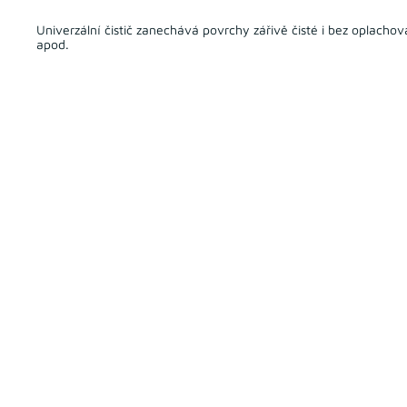
Univerzální čistič zanechává povrchy zářivě čisté i bez oplach
apod.