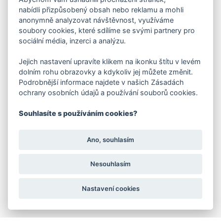
nabídli přizpůsobený obsah nebo reklamu a mohli
Kontakty
anonymně analyzovat návštěvnost, využíváme
soubory cookies, které sdílíme se svými partnery pro
FAKTURAČNÍ ADRESA
sociální média, inzerci a analýzu.
Družstevní 1394/12
Jejich nastavení upravíte klikem na ikonku štítu v levém
Praha 4 - Nusle, 140 00
dolním rohu obrazovky a kdykoliv jej můžete změnit.
IČO: 28404009
DIČ: CZ28404009
Podrobnější informace najdete v našich Zásadách
ochrany osobních údajů a používání souborů cookies.
KORESP. ADRESA A SKLAD
Souhlasíte s používáním cookies?
Ano, souhlasím
Lutopecny 159 (areál bývalého ZD)
Nesouhlasím
Kroměříž, 767 01
Nastavení cookies
+420 725 017 295