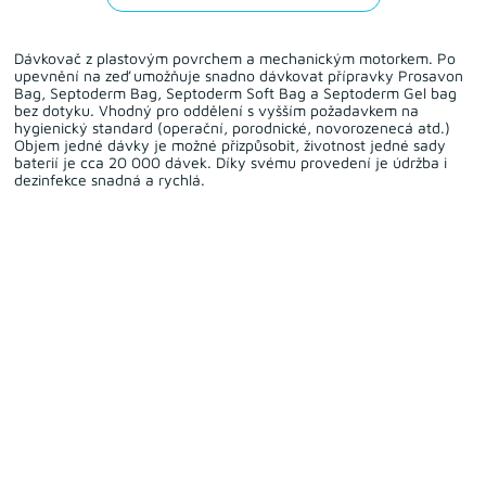
Dávkovač z plastovým povrchem a mechanickým motorkem. Po
upevnění na zeď umožňuje snadno dávkovat přípravky Prosavon
Bag, Septoderm Bag, Septoderm Soft Bag a Septoderm Gel bag
bez dotyku. Vhodný pro oddělení s vyšším požadavkem na
hygienický standard (operační, porodnické, novorozenecá atd.)
Objem jedné dávky je možné přizpůsobit, životnost jedné sady
baterií je cca 20 000 dávek. Díky svému provedení je údržba i
dezinfekce snadná a rychlá.