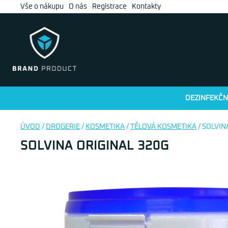
Vše o nákupu
O nás
Registrace
Kontakty
DEZINFEKČN
ÚVOD
/
DROGERIE
/
KOSMETIKA
/
TĚLOVÁ KOSMETIKA
/ SOLVIN
SOLVINA ORIGINAL 320G