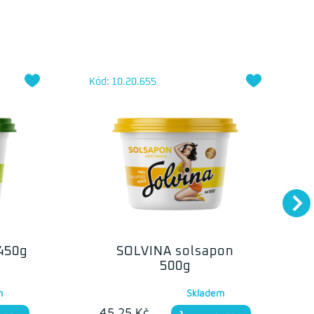
Kód: 10.20.655
450g
SOLVINA solsapon
500g
m
Skladem
45.25 Kč