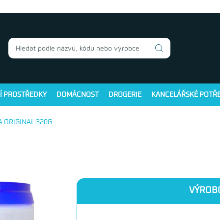
Í PROSTŘEDKY
DOMÁCNOST
DROGERIE
KANCELÁŘSKÉ POTŘ
A ORIGINAL 320G
VÝROB