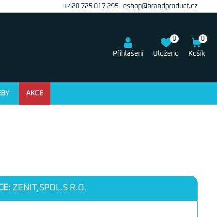
+420 725 017 295
eshop@brandproduct.cz
0
0
Přihlášení
Uloženo
Košík
EBY
AKCE
CE:
ZENIT,SPOL.S R.O.