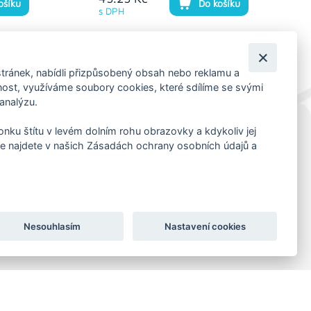
ošíku
Do košíku
s DPH
tránek, nabídli přizpůsobený obsah nebo reklamu a
st, využíváme soubory cookies, které sdílíme se svými
 analýzu.
konku štítu v levém dolním rohu obrazovky a kdykoliv jej
KORESP. ADRESA A SKLAD
e najdete v našich Zásadách ochrany osobních údajů a
Lutopecny 159 (areál bývalého ZD)
Kroměříž, 767 01
+420 725 017 295
Nesouhlasím
Nastavení cookies