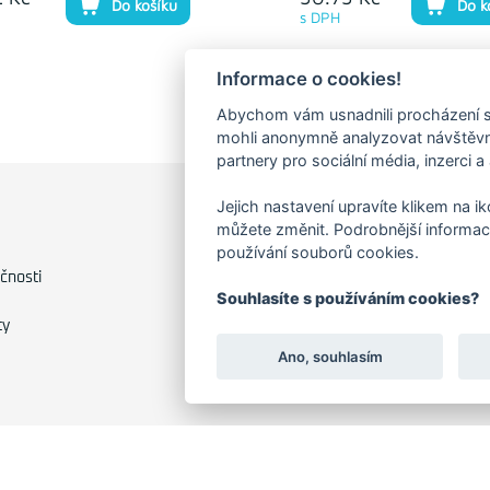
Do košíku
Do k
s DPH
Informace o cookies!
Abychom vám usnadnili procházení s
mohli anonymně analyzovat návštěvno
partnery pro sociální média, inzerci a
Jejich nastavení upravíte klikem na i
FAKTURAČNÍ ADRESA
můžete změnit. Podrobnější informac
používání souborů cookies.
Družstevní 1394/12
čnosti
Praha 4 - Nusle, 140 00
Souhlasíte s používáním cookies?
IČO: 28404009
ty
DIČ: CZ28404009
Ano, souhlasím