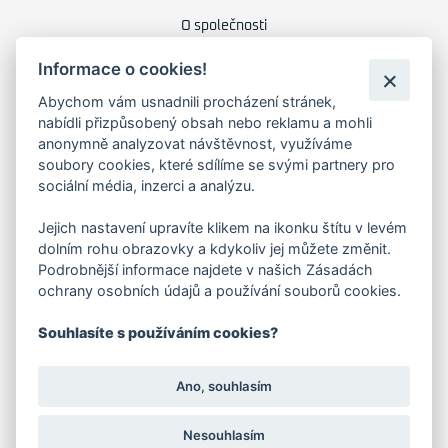
O společnosti
Kariéra
Informace o cookies!
Kontakty
Abychom vám usnadnili procházení stránek,
nabídli přizpůsobený obsah nebo reklamu a mohli
FAKTURAČNÍ ADRESA
anonymně analyzovat návštěvnost, využíváme
soubory cookies, které sdílíme se svými partnery pro
Družstevní 1394/12
sociální média, inzerci a analýzu.
Praha 4 - Nusle, 140 00
IČO: 28404009
DIČ: CZ28404009
Jejich nastavení upravíte klikem na ikonku štítu v levém
dolním rohu obrazovky a kdykoliv jej můžete změnit.
Podrobnější informace najdete v našich Zásadách
KORESP. ADRESA A SKLAD
ochrany osobních údajů a používání souborů cookies.
Souhlasíte s používáním cookies?
Lutopecny 159 (areál bývalého ZD)
Ano, souhlasím
Kroměříž, 767 01
Nesouhlasím