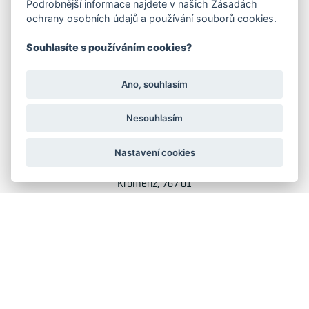
Podrobnější informace najdete v našich Zásadách
ochrany osobních údajů a používání souborů cookies.
Družstevní 1394/12
Praha 4 - Nusle, 140 00
Souhlasíte s používáním cookies?
IČO: 28404009
DIČ: CZ28404009
Ano, souhlasím
KORESP. ADRESA A SKLAD
Nesouhlasím
Lutopecny 159 (areál bývalého ZD)
Nastavení cookies
Kroměříž, 767 01
+420 725 017 295
GRAFIKA: JANE CORES, WEB: WEBOO