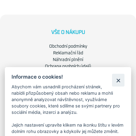
VŠE O NÁKUPU
Obchodní podmínky
Reklamační řád
Náhradní plnění
Ochrana osobních údajů
Zásady použití cookies
Informace o cookies!
Abychom vám usnadnili procházení stránek,
O NÁS
nabídli přizpůsobený obsah nebo reklamu a mohli
anonymně analyzovat návštěvnost, využíváme
O společnosti
soubory cookies, které sdílíme se svými partnery pro
Kariéra
sociální média, inzerci a analýzu.
Kontakty
Jejich nastavení upravíte klikem na ikonku štítu v levém
dolním rohu obrazovky a kdykoliv jej můžete změnit.
FAKTURAČNÍ ADRESA