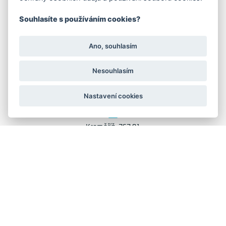
Družstevní 1394/12
Souhlasíte s používáním cookies?
Praha 4 - Nusle, 140 00
IČO: 28404009
DIČ: CZ28404009
Ano, souhlasím
KORESP. ADRESA A SKLAD
Nesouhlasím
Nastavení cookies
Lutopecny 159 (areál bývalého ZD)
Kroměříž, 767 01
+420 725 017 295
GRAFIKA: JANE CORES, WEB: WEBOO