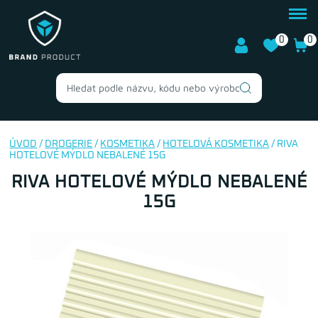
0
0
ÚVOD
/
DROGERIE
/
KOSMETIKA
/
HOTELOVÁ KOSMETIKA
/ RIVA
HOTELOVÉ MÝDLO NEBALENÉ 15G
RIVA HOTELOVÉ MÝDLO NEBALENÉ
15G