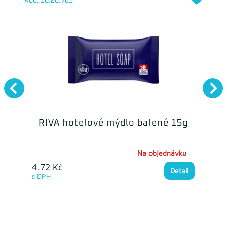
Kód: 10.20.785
RIVA hotelové mýdlo balené 15g
Na objednávku
4.72 Kč
Detail
s DPH