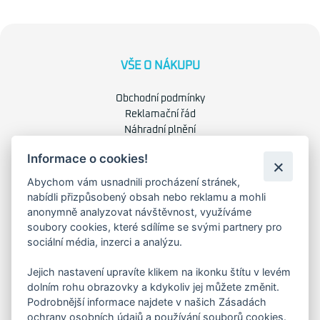
VŠE O NÁKUPU
Obchodní podmínky
Reklamační řád
Náhradní plnění
Ochrana osobních údajů
Informace o cookies!
Zásady použití cookies
Abychom vám usnadnili procházení stránek,
nabídli přizpůsobený obsah nebo reklamu a mohli
O NÁS
anonymně analyzovat návštěvnost, využíváme
soubory cookies, které sdílíme se svými partnery pro
O společnosti
sociální média, inzerci a analýzu.
Kariéra
Kontakty
Jejich nastavení upravíte klikem na ikonku štítu v levém
dolním rohu obrazovky a kdykoliv jej můžete změnit.
Podrobnější informace najdete v našich Zásadách
FAKTURAČNÍ ADRESA
ochrany osobních údajů a používání souborů cookies.