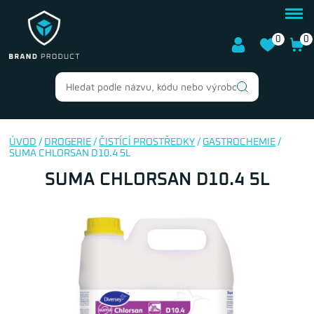
0
0
ÚVOD
/
DROGERIE
/
ČISTÍCÍ PROSTŘEDKY
/
GASTROCHEMIE
/
SUMA CHLORSAN D10.4 5L
SUMA CHLORSAN D10.4 5L