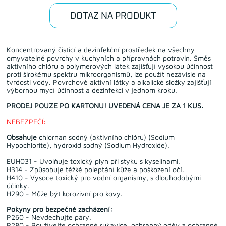
DOTAZ NA PRODUKT
Koncentrovaný čisticí a dezinfekční prostředek na všechny
omyvatelné povrchy v kuchyních a přípravnách potravin. Směs
aktivního chlóru a polymerových látek zajišťují vysokou účinnost
proti širokému spektru mikroorganismů, lze použít nezávisle na
tvrdosti vody. Povrchově aktivní látky a alkalické složky zajišťují
výbornou mycí účinnost a dezinfekci v jednom kroku.
PRODEJ POUZE PO KARTONU! UVEDENÁ CENA JE ZA 1 KUS.
NEBEZPEČÍ:
Obsahuje
chlornan sodný (aktivního chlóru) (Sodium
Hypochlorite), hydroxid sodný (Sodium Hydroxide).
EUH031 - Uvolňuje toxický plyn při styku s kyselinami.
H314 - Způsobuje těžké poleptání kůže a poškození očí.
H410 - Vysoce toxický pro vodní organismy, s dlouhodobými
účinky.
H290 - Může být korozivní pro kovy.
Pokyny pro bezpečné zacházení:
P260 - Nevdechujte páry.
P280 - Používejte ochranné rukavice, ochranný oděv a ochranné