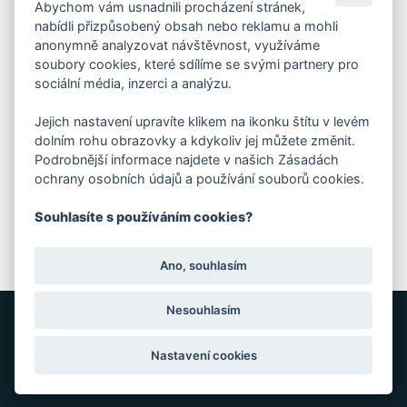
Abychom vám usnadnili procházení stránek,
DIČ: CZ28404009
nabídli přizpůsobený obsah nebo reklamu a mohli
anonymně analyzovat návštěvnost, využíváme
soubory cookies, které sdílíme se svými partnery pro
KORESP. ADRESA A SKLAD
sociální média, inzerci a analýzu.
Jejich nastavení upravíte klikem na ikonku štítu v levém
Lutopecny 159 (areál bývalého ZD)
dolním rohu obrazovky a kdykoliv jej můžete změnit.
Podrobnější informace najdete v našich Zásadách
ochrany osobních údajů a používání souborů cookies.
Kroměříž, 767 01
Souhlasíte s používáním cookies?
+420 725 017 295
Ano, souhlasím
Nesouhlasím
GRAFIKA: JANE CORES, WEB: WEBOO
Nastavení cookies