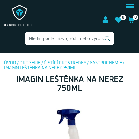
0
0
ÚVOD
/
DROGERIE
/
ČISTÍCÍ PROSTŘEDKY
/
GASTROCHEMIE
/
IMAGIN LEŠTĚNKA NA NEREZ 750ML
IMAGIN LEŠTĚNKA NA NEREZ
750ML