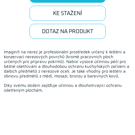
KE STAŽENÍ
DOTAZ NA PRODUKT
Imagin® na nerez je profesionální prostředek určený k leštění a
konzervaci nerezových povrchů (kromě pracovních ploch
určených pro přípravu pokrmů). Nabízí vysoce účinnou péči pro
běžné ošetřování a dlouhodobou ochranu kuchyňských zařízení a
dalších předmětů z nerezové oceli. Je také vhodný pro leštění a
obnovu předmětů z mědi, mosazi, bronzu a barevných kovů.
Díky svému složení zajišťuje účinnou a dlouhotrvající ochranu
ošetřeným plochám.