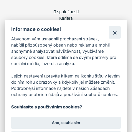
O společnosti
Kariéra
Kontakty
Informace o cookies!
Abychom vám usnadnili procházení stránek,
FAKTURAČNÍ ADRESA
nabídli přizpůsobený obsah nebo reklamu a mohli
anonymně analyzovat návštěvnost, využíváme
Družstevní 1394/12
soubory cookies, které sdílíme se svými partnery pro
Praha 4 - Nusle, 140 00
sociální média, inzerci a analýzu.
IČO: 28404009
DIČ: CZ28404009
Jejich nastavení upravíte klikem na ikonku štítu v levém
dolním rohu obrazovky a kdykoliv jej můžete změnit.
KORESP. ADRESA A SKLAD
Podrobnější informace najdete v našich Zásadách
ochrany osobních údajů a používání souborů cookies.
Souhlasíte s používáním cookies?
Lutopecny 159 (areál bývalého ZD)
Kroměříž, 767 01
Ano, souhlasím