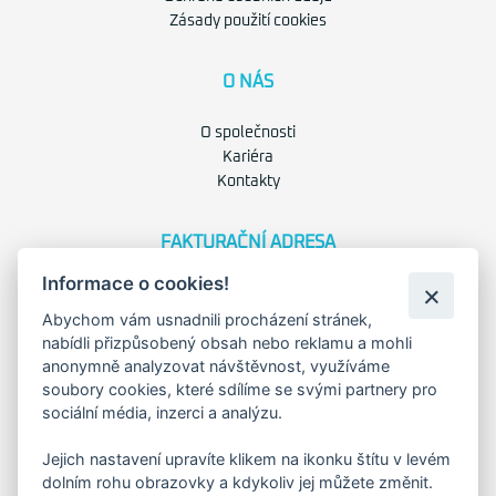
Zásady použití cookies
O NÁS
O společnosti
Kariéra
Kontakty
FAKTURAČNÍ ADRESA
Informace o cookies!
Družstevní 1394/12
Praha 4 - Nusle, 140 00
Abychom vám usnadnili procházení stránek,
IČO: 28404009
nabídli přizpůsobený obsah nebo reklamu a mohli
DIČ: CZ28404009
anonymně analyzovat návštěvnost, využíváme
soubory cookies, které sdílíme se svými partnery pro
KORESP. ADRESA A SKLAD
sociální média, inzerci a analýzu.
Jejich nastavení upravíte klikem na ikonku štítu v levém
dolním rohu obrazovky a kdykoliv jej můžete změnit.
Lutopecny 159 (areál bývalého ZD)