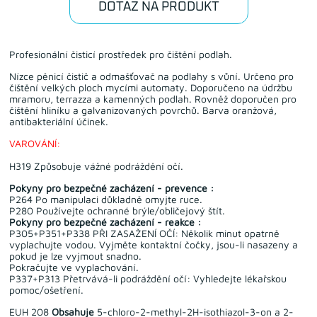
DOTAZ NA PRODUKT
Profesionální čisticí prostředek pro čištění podlah.
Nízce pěnicí čistič a odmašťovač na podlahy s vůní. Určeno pro
čištění velkých ploch mycími automaty. Doporučeno na údržbu
mramoru, terrazza a kamenných podlah. Rovněž doporučen pro
čištění hliníku a galvanizovaných povrchů. Barva oranžová,
antibakteriální účinek.
VAROVÁNÍ:
H319 Způsobuje vážné podráždění očí.
Pokyny pro bezpečné zacházení - prevence :
P264 Po manipulaci důkladně omyjte ruce.
P280 Používejte ochranné brýle/obličejový štít.
Pokyny pro bezpečné zacházení - reakce :
P305+P351+P338 PŘI ZASAŽENÍ OČÍ: Několik minut opatrně
vyplachujte vodou. Vyjměte kontaktní čočky, jsou-li nasazeny a
pokud je lze vyjmout snadno.
Pokračujte ve vyplachování.
P337+P313 Přetrvává-li podráždění očí: Vyhledejte lékařskou
pomoc/ošetření.
EUH 208
Obsahuje
5-chloro-2-methyl-2H-isothiazol-3-on a 2-