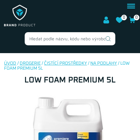
0
0
ÚVOD
/
DROGERIE
/
ČISTÍCÍ PROSTŘEDKY
/
NA PODLAHY
/ LOW
FOAM PREMIUM 5L
LOW FOAM PREMIUM 5L