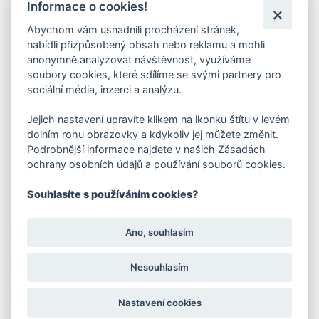
Informace o cookies!
Kariéra
Abychom vám usnadnili procházení stránek,
Kontakty
nabídli přizpůsobený obsah nebo reklamu a mohli
anonymně analyzovat návštěvnost, využíváme
FAKTURAČNÍ ADRESA
soubory cookies, které sdílíme se svými partnery pro
sociální média, inzerci a analýzu.
Družstevní 1394/12
Praha 4 - Nusle, 140 00
Jejich nastavení upravíte klikem na ikonku štítu v levém
IČO: 28404009
DIČ: CZ28404009
dolním rohu obrazovky a kdykoliv jej můžete změnit.
Podrobnější informace najdete v našich Zásadách
ochrany osobních údajů a používání souborů cookies.
KORESP. ADRESA A SKLAD
Souhlasíte s používáním cookies?
Lutopecny 159 (areál bývalého ZD)
Ano, souhlasím
Kroměříž, 767 01
Nesouhlasím
+420 725 017 295
Nastavení cookies